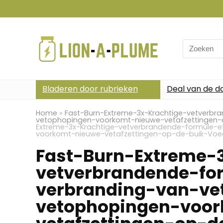
Search
for:
Bladeren door rubrieken
Deal van de d
Home
»
Fast-Burn-Extreme-3x-Krachtige-vetverbr
vetophopingen-voorkomt-nieuwe-vetafzettingen-
Extreme-3x-Krachtige-vetverbrandende-formule-e
voorkomt-nieuwe-vetafzettingen-op-de-buik-Voe
Fast-Burn-Extreme-
vetverbrandende-for
verbranding-van-ve
vetophopingen-voo