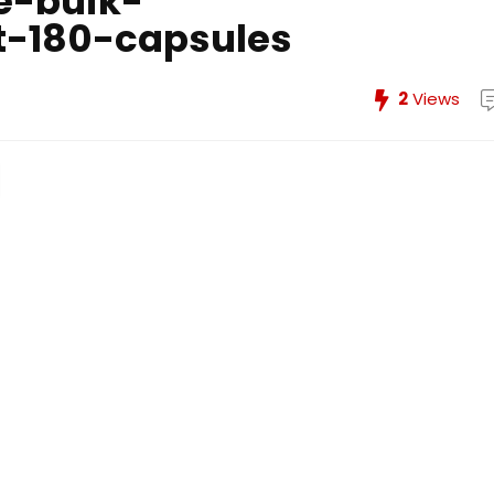
e-buik-
-180-capsules
2
Views