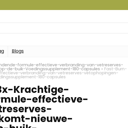
ag
Blogs
andende-formule-effectieve-verbranding-van-vetreserves-
op-de-buik-Voedingssupplement-180-capsules
»
Fast-Burn-
ffectieve-verbranding-van-vetreserves-vetophopingen-
dingssupplement-180-capsules
3x-Krachtige-
mule-effectieve-
treserves-
rkomt-nieuwe-