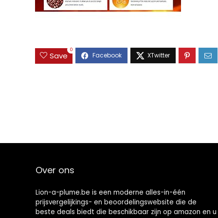
0
Save
Over ons
Lion-a-plume.be is een moderne alles-in-één
prijsvergelijkings- en beoordelingswebsite die de
beste deals biedt die beschikbaar zijn op amazon en u