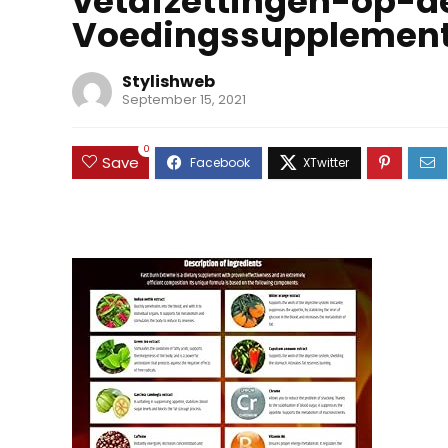
vetafzettingen-op-d
Voedingssupplement
Stylishweb
September 15, 2021
0
Save