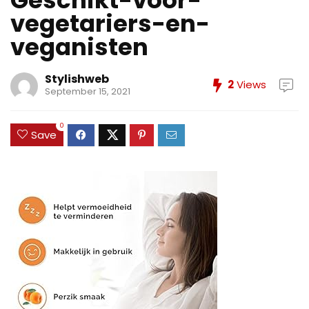
Geschikt-voor-
vegetariers-en-
veganisten
Stylishweb
2
Views
September 15, 2021
0
Save