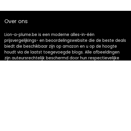
Over ons
Lion-a-plume.be is een moderne alles-in-één
prijsvergelijkings- en beoordelingswebsite die de beste deals
biedt die beschikbaar zijn op amazon en u op de hoogte
houdt via de laatst toegevoegde blogs. Alle afbeeldingen
zijn auteursrechtelijk beschermd door hun respectievelijke
eigenaren. Alle geciteerde inhoud is afgeleid van hun
respectievelijke bronnen.
Snelle links
Home
Alles winkelen
Blogs