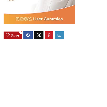
0
Save