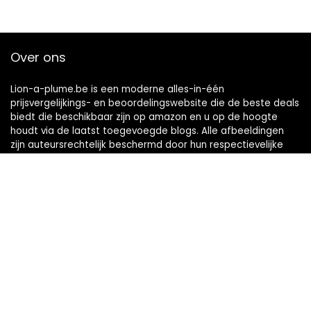
Over ons
Lion-a-plume.be is een moderne alles-in-één
prijsvergelijkings- en beoordelingswebsite die de beste deals
biedt die beschikbaar zijn op amazon en u op de hoogte
houdt via de laatst toegevoegde blogs. Alle afbeeldingen
zijn auteursrechtelijk beschermd door hun respectievelijke
eigenaren. Alle geciteerde inhoud is afgeleid van hun
respectievelijke bronnen.
Snelle links
Home
Alles winkelen
Blogs