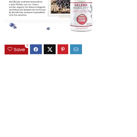
0
Save