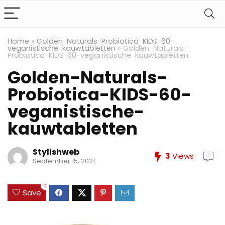
Home
»
Golden-Naturals-Probiotica-KIDS-60-
veganistische-kauwtabletten
»
Golden-Naturals-
Probiotica-KIDS-60-veganistische-kauwtabletten
Golden-Naturals-
Probiotica-KIDS-60-
veganistische-
kauwtabletten
Stylishweb
3
Views
September 15, 2021
0
Save