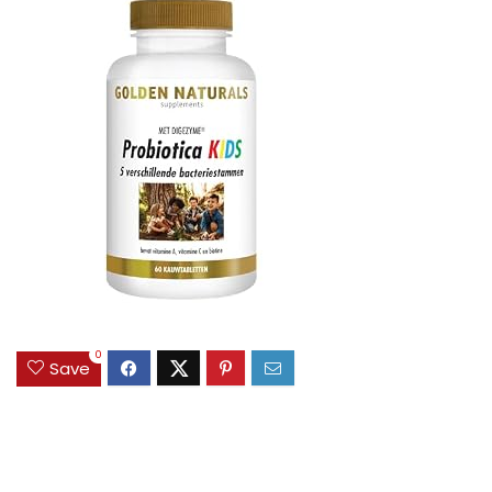
0
Save