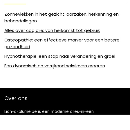
Zonnevlekken in het gezicht: oorzaken, herkenning en
behandelingen
Alles over cbg olie: van herkomst tot gebruik
Osteopathie: een effectieve manier voor een betere
gezondheid
Hypnotherapie: een stap naar verandering en groei
Een dynamisch en verrijkend seksleven creëren
Over ons
Lion-a-plume.be is een moderne alles-in-één
prijsvergelijkings- en beoordelingswebsite die de beste deals
biedt die beschikbaar zijn op amazon en u op de hoogte
houdt via de laatst toegevoegde blogs. Alle afbeeldingen