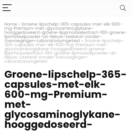
Home
»
Groene-lipschelp-365-capsules-met-elk-600-
mg-Premium-met-glycosaminoglykane-
hooggedoseerd-groene-lippmosselextract-100-groene-
lipmosselpoeder-uit-Nieuw-Zeeland-zonder-
toevoegingen-Laboratoriumgetest
»
Groene-lipschelp-
365-capsules-met-elk-600-mg-Premium-met-
glycosaminoglykane-hooggedoseerd-groene-
lippmosselextract-100-groene-lipmosselpoeder-uit-
Nieuw-Zeeland-zonder-toevoegingen-
Laboratoriumgetest
Groene-lipschelp-365-
capsules-met-elk-
600-mg-Premium-
met-
glycosaminoglykane-
hooggedoseerd-