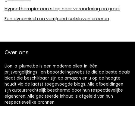
Hypnotherapie: een stap naar verandering en groei
Een dynamisch en verrijkend seksleven creëren
Over ons
Lion-a-plume.be is een moderne alles-in-één
prijsvergelijkings- en beoordelingswebsite die de beste deals
biedt die beschikbaar zijn op amazon en u op de hoogte
houdt via de laatst toegevoegde blogs. Alle afbeeldingen
zijn auteursrechtelijk beschermd door hun respectievelijke
eigenaren. Alle geciteerde inhoud is afgeleid van hun
respectievelijke bronnen.
Snelle links