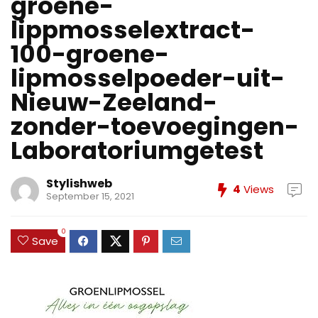
groene-
lippmosselextract-
100-groene-
lipmosselpoeder-uit-
Nieuw-Zeeland-
zonder-toevoegingen-
Laboratoriumgetest
Stylishweb
4
Views
September 15, 2021
0
Save