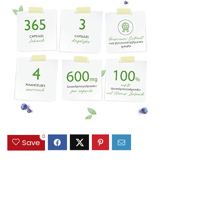
0
Save