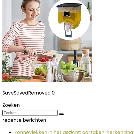
Save
Saved
Removed
0
Zoeken
recente berichten
Zonnevlekken in het gezicht: oorzaken, herkennin