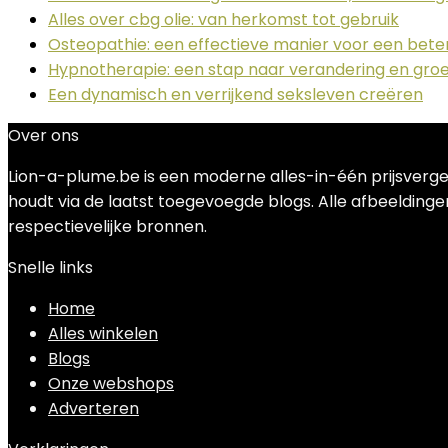
Alles over cbg olie: van herkomst tot gebruik
Osteopathie: een effectieve manier voor een bet
Hypnotherapie: een stap naar verandering en groe
Een dynamisch en verrijkend seksleven creëren
Over ons
Lion-a-plume.be is een moderne alles-in-één prijsverge
houdt via de laatst toegevoegde blogs. Alle afbeeldingen
respectievelijke bronnen.
Snelle links
Home
Alles winkelen
Blogs
Onze webshops
Adverteren