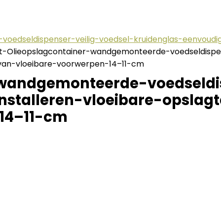
oedseldispenser-veilig-voedsel-kruidenglas-eenvoudig
t-Olieopslagcontainer-wandgemonteerde-voedseldispen
-van-vloeibare-voorwerpen-14–11-cm
-wandgemonteerde-voedseldis
nstalleren-vloeibare-opsla
14–11-cm