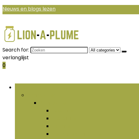
Nieuws en blogs lezen
Search for:
verlanglijst
0
Bladeren door rubrieken
Aminozuren
Aminozuren
Creatine
L-arginine
Taurine
Vertakte aminozuren