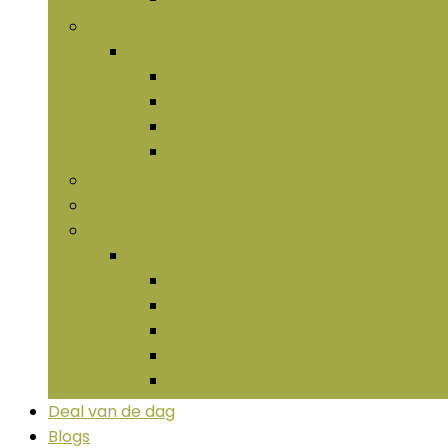
Vitaminen
Vitaminen
Multivitaminen
Vitamine B
Vitamine C
Vitamine D
Spijsverteringssupplementen
Multivitaminen and -mineralen
More
More
Chondroïtine and glucosamine
Collageen
Enzymen
Hyaluronan
LIpide
Deal van de dag
Blogs