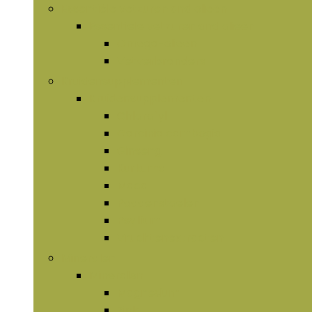
Essentiële vetzuren and olieën
Essentiële vetzuren and olieën
Omega-olieën
Vetverbranders
Kruidensupplementen
Kruidensupplementen
Chlorofyl
Garcinia cambogia
Ginseng
Kurkuma
Maca
Paddenstoelen
Psyllium
Vruchtenextracten
Mineralen
Mineralen
Magnesium
Zink