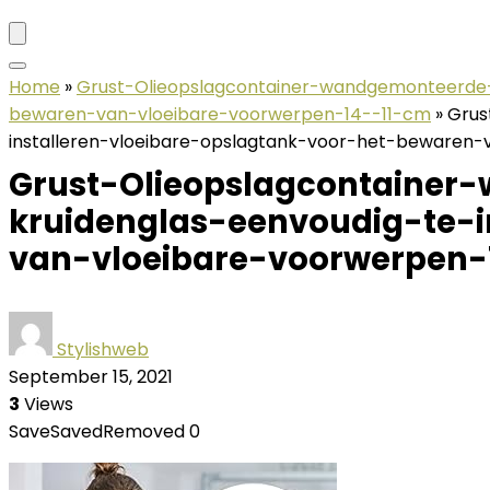
Home
»
Grust-Olieopslagcontainer-wandgemonteerde-v
bewaren-van-vloeibare-voorwerpen-14--11-cm
»
Grus
installeren-vloeibare-opslagtank-voor-het-bewaren
Grust-Olieopslagcontainer
kruidenglas-eenvoudig-te-i
van-vloeibare-voorwerpen-
Stylishweb
September 15, 2021
3
Views
Save
Saved
Removed
0