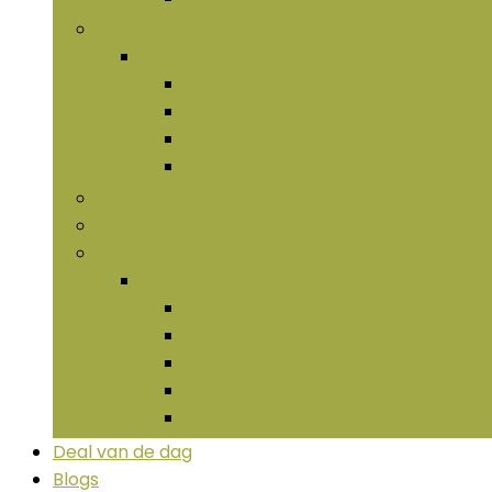
Vitaminen
Vitaminen
Multivitaminen
Vitamine B
Vitamine C
Vitamine D
Spijsverteringssupplementen
Multivitaminen and -mineralen
More
More
Chondroïtine and glucosamine
Collageen
Enzymen
Hyaluronan
LIpide
Deal van de dag
Blogs