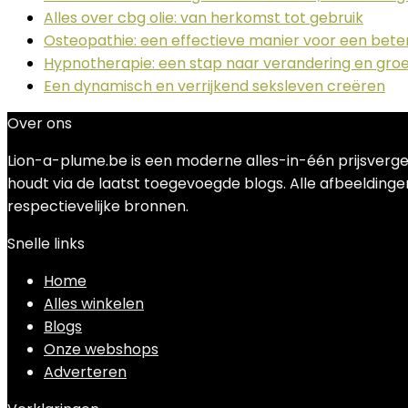
Alles over cbg olie: van herkomst tot gebruik
Osteopathie: een effectieve manier voor een bet
Hypnotherapie: een stap naar verandering en groe
Een dynamisch en verrijkend seksleven creëren
Over ons
Lion-a-plume.be is een moderne alles-in-één prijsverge
houdt via de laatst toegevoegde blogs. Alle afbeeldingen
respectievelijke bronnen.
Snelle links
Home
Alles winkelen
Blogs
Onze webshops
Adverteren