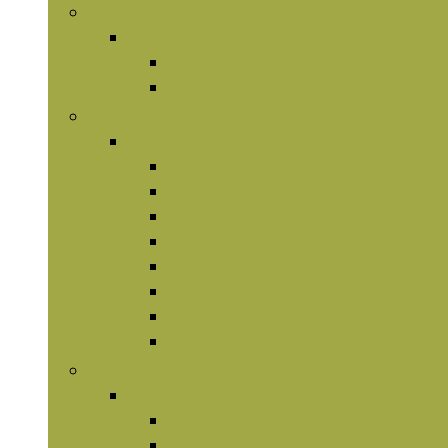
Essentiële vetzuren and olieën
Essentiële vetzuren and olieën
Omega-olieën
Vetverbranders
Kruidensupplementen
Kruidensupplementen
Chlorofyl
Garcinia cambogia
Ginseng
Kurkuma
Maca
Paddenstoelen
Psyllium
Vruchtenextracten
Mineralen
Mineralen
Magnesium
Zink