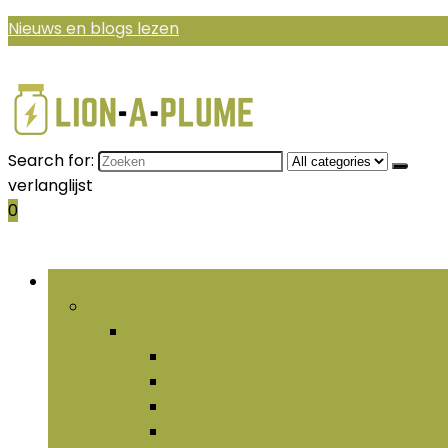
Nieuws en blogs lezen
Search for:
verlanglijst
0
Bladeren door rubrieken
Aminozuren
Aminozuren
Creatine
L-arginine
Taurine
Vertakte aminozuren