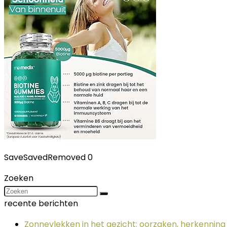
Save
Saved
Removed
0
Zoeken
recente berichten
Zonnevlekken in het gezicht: oorzaken, herkennin