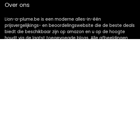
Over ons
Lion-a-plume.be is een moderne alles-in-één
prijsvergelijkings- en beoordelingswebsite die de beste deals
biedt die beschikbaar zijn op amazon en u op de hoogte
houdt via de laatst toegevoegde blogs. Alle afbeeldingen
zijn auteursrechtelijk beschermd door hun respectievelijke
eigenaren. Alle geciteerde inhoud is afgeleid van hun
respectievelijke bronnen.
Snelle links
Home
Alles winkelen
Blogs
Onze webshops
Adverteren