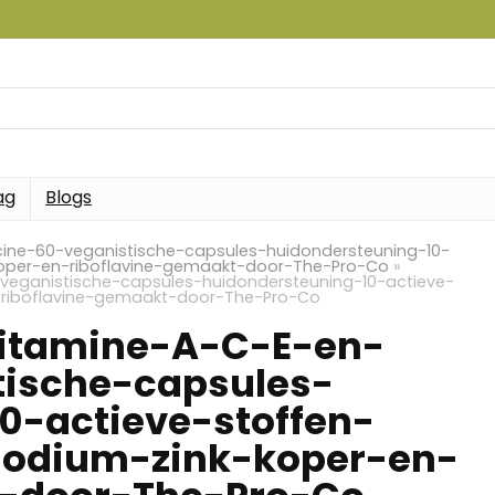
ag
Blogs
cine-60-veganistische-capsules-huidondersteuning-10-
koper-en-riboflavine-gemaakt-door-The-Pro-Co
»
veganistische-capsules-huidondersteuning-10-actieve-
-riboflavine-gemaakt-door-The-Pro-Co
itamine-A-C-E-en-
tische-capsules-
0-actieve-stoffen-
jodium-zink-koper-en-