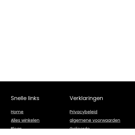
Snelle links
Verklaringen
Home
Privacybeleid
Alles winkelen
algemene voorwaarden
Blogs
Gelieerde
openbaarmaking