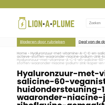
Search
for:
Bladeren door rubrieken
Deal van de d
Home
»
Hyaluronzuur-met-vitamine-A-C-E-en-sali
actieve-stoffen-waaronder-niacine-jodium-zink-
Hyaluronzuur-met-vitamine-A-C-E-en-salicine-60-
stoffen-waaronder-niacine-jodium-zink-koper-en
Hyaluronzuur-met-v
salicine-60-veganis
huidondersteuning-1
waaronder-niacine-