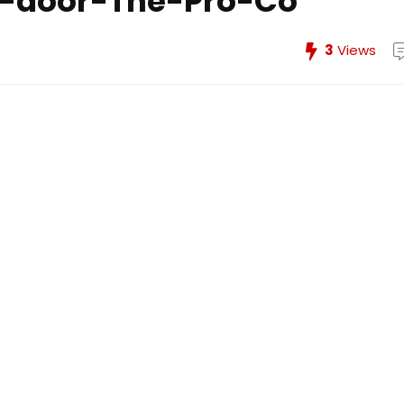
t-door-The-Pro-Co
3
Views