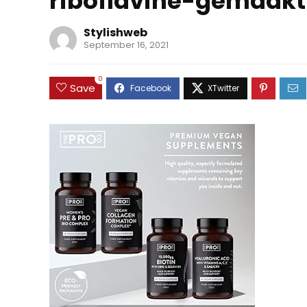
riboflavine-gemaak
Stylishweb
September 16, 2021
0
Save