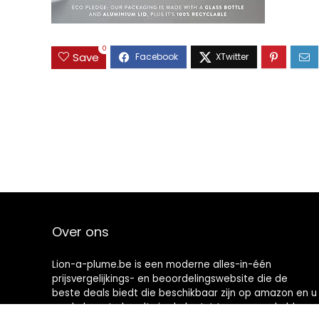
0
Save
Over ons
Lion-a-plume.be is een moderne alles-in-één
prijsvergelijkings- en beoordelingswebsite die de
beste deals biedt die beschikbaar zijn op amazon en u
op de hoogte houdt via de laatst toegevoegde blogs.