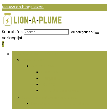
Nieuws en blogs lezen
Search for:
verlanglijst
0
Bladeren door rubrieken
Aminozuren
Aminozuren
Creatine
L-arginine
Taurine
Vertakte aminozuren
Essentiële vetzuren and olieën
Essentiële vetzuren and olieën