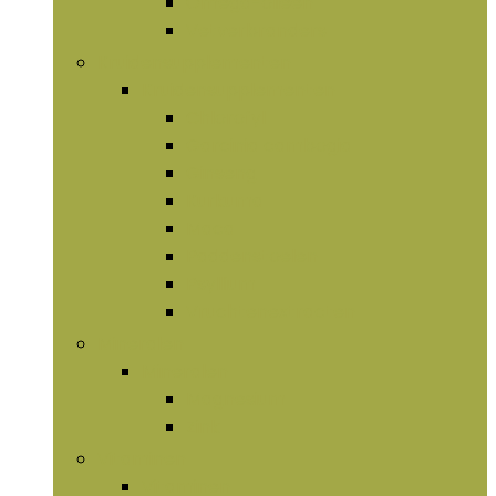
Omega-olieën
Vetverbranders
Kruidensupplementen
Kruidensupplementen
Chlorofyl
Garcinia cambogia
Ginseng
Kurkuma
Maca
Paddenstoelen
Psyllium
Vruchtenextracten
Mineralen
Mineralen
Magnesium
Zink
Vitaminen
Vitaminen