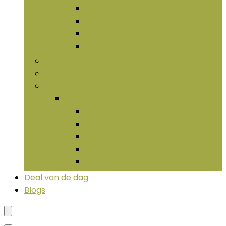
Multivitaminen
Vitamine B
Vitamine C
Vitamine D
Spijsverteringssupplementen
Multivitaminen and -mineralen
More
More
Chondroïtine and glucosamine
Collageen
Enzymen
Hyaluronan
LIpide
Deal van de dag
Blogs