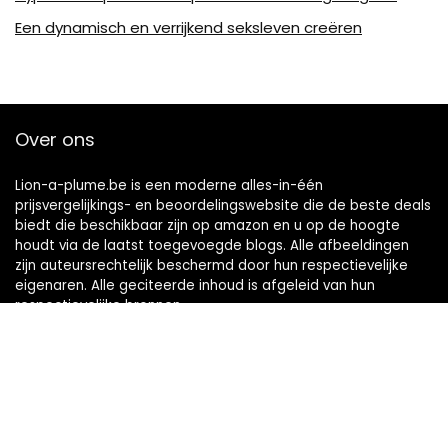
Een dynamisch en verrijkend seksleven creëren
Over ons
Lion-a-plume.be is een moderne alles-in-één
prijsvergelijkings- en beoordelingswebsite die de beste deals
biedt die beschikbaar zijn op amazon en u op de hoogte
houdt via de laatst toegevoegde blogs. Alle afbeeldingen
zijn auteursrechtelijk beschermd door hun respectievelijke
eigenaren. Alle geciteerde inhoud is afgeleid van hun
respectievelijke bronnen.
Snelle links
Home