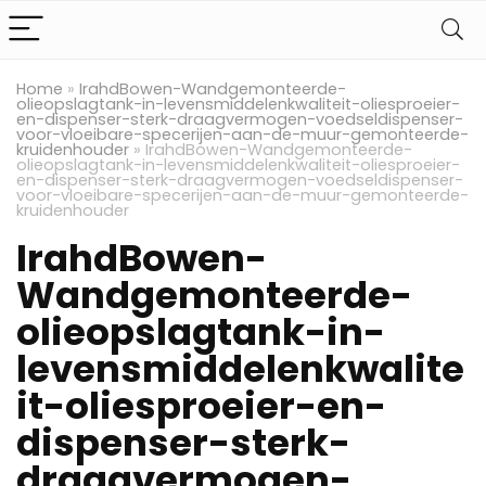
Home
»
IrahdBowen-Wandgemonteerde-
olieopslagtank-in-levensmiddelenkwaliteit-oliesproeier-
en-dispenser-sterk-draagvermogen-voedseldispenser-
voor-vloeibare-specerijen-aan-de-muur-gemonteerde-
kruidenhouder
»
IrahdBowen-Wandgemonteerde-
olieopslagtank-in-levensmiddelenkwaliteit-oliesproeier-
en-dispenser-sterk-draagvermogen-voedseldispenser-
voor-vloeibare-specerijen-aan-de-muur-gemonteerde-
kruidenhouder
IrahdBowen-
Wandgemonteerde-
olieopslagtank-in-
levensmiddelenkwalite
it-oliesproeier-en-
dispenser-sterk-
draagvermogen-