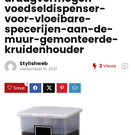
voedseldispenser-
voor-vloeibare-
specerijen-aan-de-
muur-gemonteerde-
kruidenhouder
Stylishweb
3
Views
September 15, 2021
0
Save