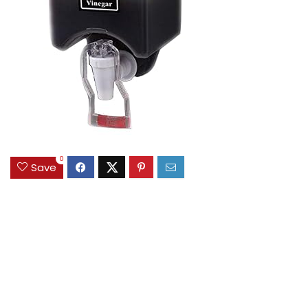
0
Save