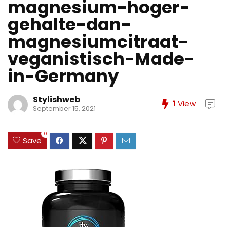
magnesium-hoger-
gehalte-dan-
magnesiumcitraat-
veganistisch-Made-
in-Germany
Stylishweb
1
View
September 15, 2021
0
Save