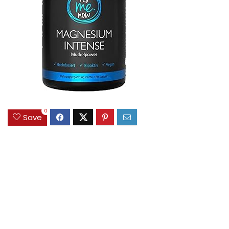
0
Save