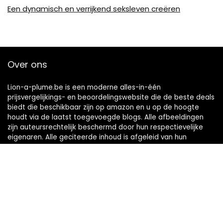
Een dynamisch en verrijkend seksleven creëren
Over ons
Lion-a-plume.be is een moderne alles-in-één
prijsvergelijkings- en beoordelingswebsite die de beste deals
biedt die beschikbaar zijn op amazon en u op de hoogte
houdt via de laatst toegevoegde blogs. Alle afbeeldingen
zijn auteursrechtelijk beschermd door hun respectievelijke
eigenaren. Alle geciteerde inhoud is afgeleid van hun
respectievelijke bronnen.
Snelle links
Home