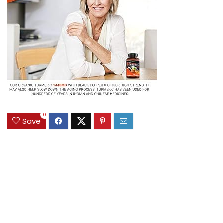
0
Save