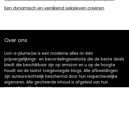
Een dynamisch en verrijkend seksleven creëren
Over ons
Lion-a-plume.be is een moderne alles-in-één
prijsvergelijkings- en beoordelingswebsite die de beste deals
biedt die beschikbaar zijn op amazon en u op de hoogte
houdt via de laatst toegevoegde blogs. Alle afbeeldingen
zijn auteursrechtelijk beschermd door hun respectievelijke
eigenaren. Alle geciteerde inhoud is afgeleid van hun
respectievelijke bronnen.
Snelle links
Home