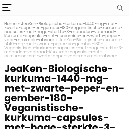
Home
»
JeaKen-Biologische-kurkuma-1440-mg-met-
zwarte-peper-en-gember-180-Veganistische-kurkuma-
capsules-met-hoge-sterkte-3-maanden-voorraad-
Kurkuma-capsules-met-curcumine-en-zwarte-peper-
voor-maximale-absorp
»
JeaKen-Biologische-kurkuma-
1440-mg-met-zwarte-peper-en-gember-180-
Veganistische-kurkuma-capsules-met-hoge-sterkte-3-
maanden-voorraad-Kurkuma-capsules-met-
curcumine-en-zwarte-peper-voor-maximale-absorp
JeaKen-Biologische-
kurkuma-1440-mg-
met-zwarte-peper-en-
gember-180-
Veganistische-
kurkuma-capsules-
met-hoge-sterkte-3-