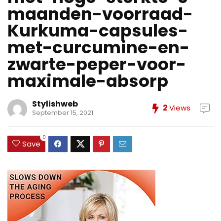
maanden-voorraad-
Kurkuma-capsules-
met-curcumine-en-
zwarte-peper-voor-
maximale-absorp
Stylishweb
2
Views
September 15, 2021
0
Save