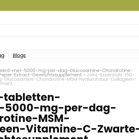
ag
Blogs
doseerd-met-5000-mg-per-dag-Glucosamine-Chondrotine-
Peper-Extract-Gewrichtssupplement
»
Joint-Essentials-150-
-Glucosamine-Chondrotine-MSM-Hyaluronzuur-Collageen-
lement
-tabletten-
-5000-mg-per-dag-
rotine-MSM-
geen-Vitamine-C-Zwarte