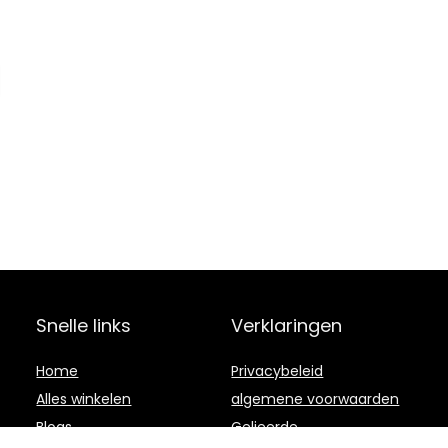
Snelle links
Verklaringen
Home
Privacybeleid
Alles winkelen
algemene voorwaarden
Blogs
Gelieerde
openbaarmaking