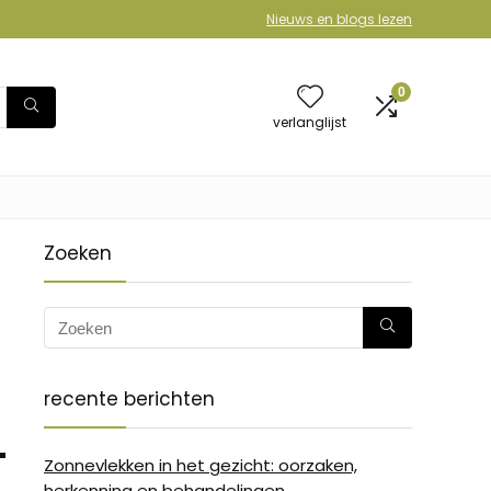
Nieuws en blogs lezen
0
verlanglijst
Zoeken
recente berichten
-
Zonnevlekken in het gezicht: oorzaken,
herkenning en behandelingen