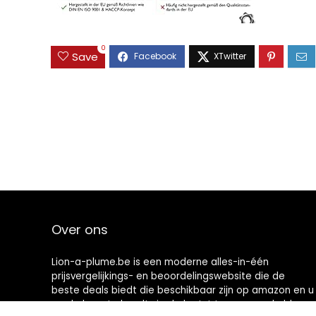
0
Save
Over ons
Lion-a-plume.be is een moderne alles-in-één
prijsvergelijkings- en beoordelingswebsite die de
beste deals biedt die beschikbaar zijn op amazon en u
op de hoogte houdt via de laatst toegevoegde blogs.