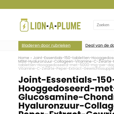
Search
for:
Bladeren door rubrieken
Deal van de d
Home
»
Joint-Essentials-150-tabletten-Hoogge
MSM-Hyaluronzuur-Collageen-Vitamine-C-Zwarte-
tabletten-Hooggedoseerd-met-5000-mg-per-dag
Vitamine-C-Zwarte-Peper-Extract-Gewrichtssupp
Joint-Essentials-150
Hooggedoseerd-met
Glucosamine-Chond
Hyaluronzuur-Colla