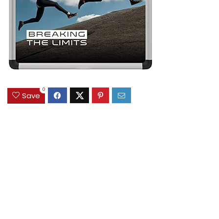
0
Save