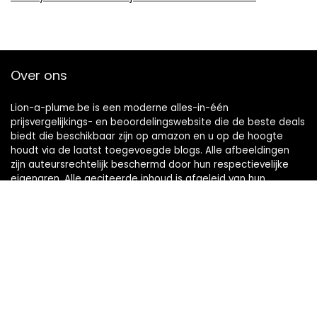
Over ons
Lion-a-plume.be is een moderne alles-in-één
prijsvergelijkings- en beoordelingswebsite die de beste deals
biedt die beschikbaar zijn op amazon en u op de hoogte
houdt via de laatst toegevoegde blogs. Alle afbeeldingen
zijn auteursrechtelijk beschermd door hun respectievelijke
eigenaren. Alle geciteerde inhoud is afgeleid van hun
respectievelijke bronnen.
Snelle links
Home
Alles winkelen