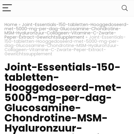
Home
»
Joint-Essentials-150-tabletten-Hooggedoseerd-
met-5000-mg-per-dag-Glucosamine-Chondrotine-
MSM-Hyaluronzuur-Collageen-Vitamine-C-Zwarte-
Peper-Extract-Gewrichtssupplement
»
Joint-Essentials-
150-tabletten-Hooggedoseerd-met-5000-mg-per-
dag-Glucosamine-Chondrotine-MSM-Hyaluronzuur-
Collageen-Vitamine-C-Zwarte-Peper-Extract-
Gewrichtssupplement
Joint-Essentials-150-
tabletten-
Hooggedoseerd-met-
5000-mg-per-dag-
Glucosamine-
Chondrotine-MSM-
Hyaluronzuur-