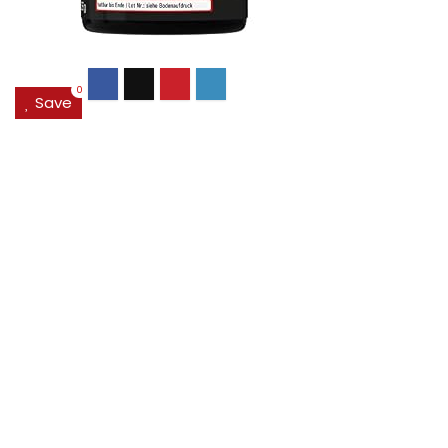
0
Save