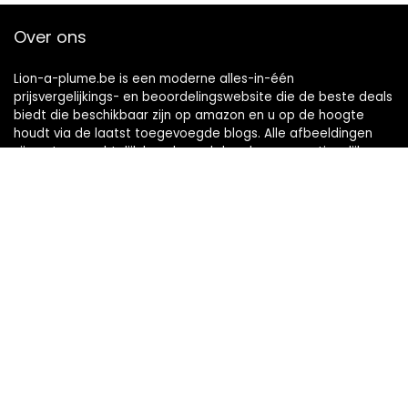
Over ons
Lion-a-plume.be is een moderne alles-in-één
prijsvergelijkings- en beoordelingswebsite die de beste deals
biedt die beschikbaar zijn op amazon en u op de hoogte
houdt via de laatst toegevoegde blogs. Alle afbeeldingen
zijn auteursrechtelijk beschermd door hun respectievelijke
eigenaren. Alle geciteerde inhoud is afgeleid van hun
respectievelijke bronnen.
Snelle links
Home
Alles winkelen
Blogs
Onze webshops
Adverteren