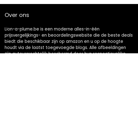
Over ons
Lion-a-plume.be is een moderne alles-in-één
prijsvergelijkings- en beoordelingswebsite die de beste deals
biedt die beschikbaar zijn op amazon en u op de hoogte
houdt via de laatst toegevoegde blogs. Alle afbeeldingen
zijn auteursrechtelijk beschermd door hun respectievelijke
eigenaren. Alle geciteerde inhoud is afgeleid van hun
respectievelijke bronnen.
Snelle links
Home
Alles winkelen
Blogs
Onze webshops