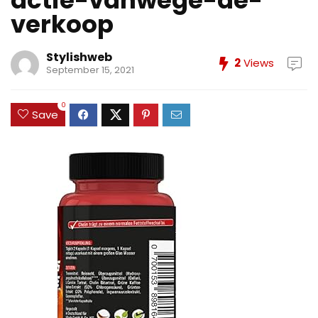
actie-vanwege-de-
verkoop
Stylishweb
2
Views
September 15, 2021
0
Save