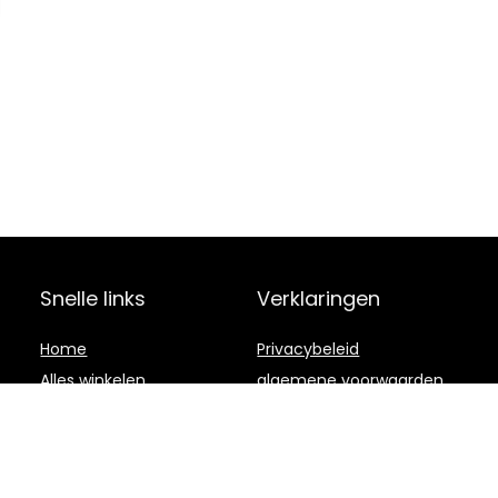
Snelle links
Verklaringen
Home
Privacybeleid
Alles winkelen
algemene voorwaarden
Blogs
Gelieerde
openbaarmaking
Onze webshops
Adverteren