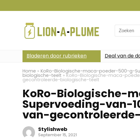
Search
for:
Bladeren door rubrieken
Deal van de d
Home
»
KoRo-Biologische-maca-poeder-500-g-Sup
biologische-teelt
»
KoRo-Biologische-maca-poeder
gecontroleerde-biologische-teelt
KoRo-Biologische-
Supervoeding-van-10
van-gecontroleerde-
Stylishweb
September 15, 2021