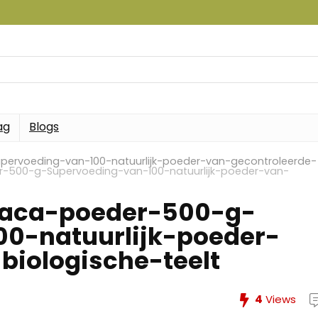
ag
Blogs
ervoeding-van-100-natuurlijk-poeder-van-gecontroleerde-
-500-g-Supervoeding-van-100-natuurlijk-poeder-van-
maca-poeder-500-g-
0-natuurlijk-poeder-
biologische-teelt
4
Views