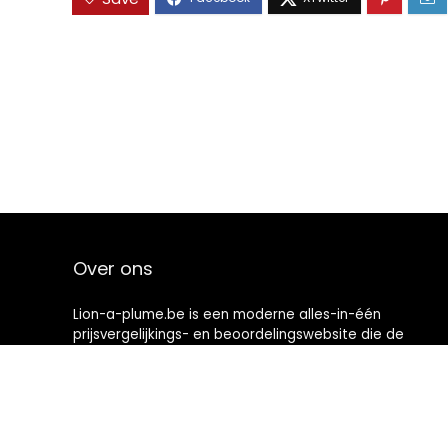
Over ons
Lion-a-plume.be is een moderne alles-in-één
prijsvergelijkings- en beoordelingswebsite die de
beste deals biedt die beschikbaar zijn op amazon en u
op de hoogte houdt via de laatst toegevoegde blogs.
Alle afbeeldingen zijn auteursrechtelijk beschermd
door hun respectievelijke eigenaren. Alle geciteerde
inhoud is afgeleid van hun respectievelijke bronnen.