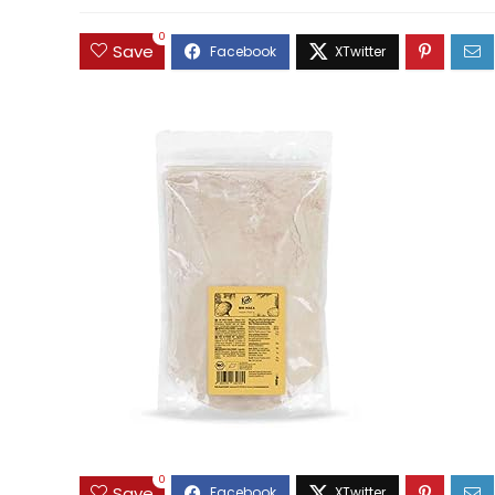
0
Save
0
Save