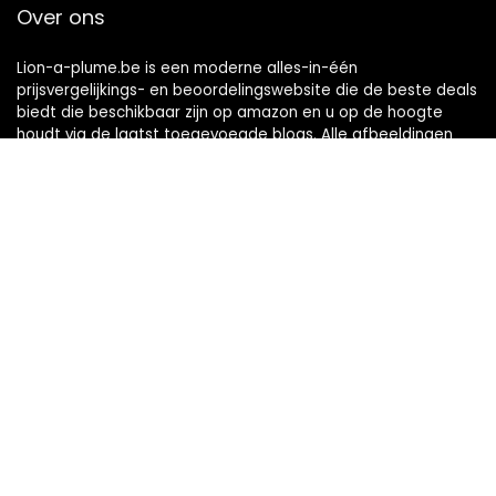
Over ons
Lion-a-plume.be is een moderne alles-in-één
prijsvergelijkings- en beoordelingswebsite die de beste deals
biedt die beschikbaar zijn op amazon en u op de hoogte
houdt via de laatst toegevoegde blogs. Alle afbeeldingen
zijn auteursrechtelijk beschermd door hun respectievelijke
eigenaren. Alle geciteerde inhoud is afgeleid van hun
respectievelijke bronnen.
Snelle links
Home
Alles winkelen
Blogs
Onze webshops
Adverteren