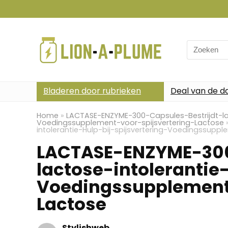
Search
for:
Bladeren door rubrieken
Deal van de d
Home
»
LACTASE-ENZYME-300-Capsules-Bestrijdt-lact
Voedingssupplement-voor-spijsvertering-Lactose
intolerantie-Hulp-bij-spijsvertering-Voedingssupp
LACTASE-ENZYME-300
lactose-intolerantie
Voedingssupplement-
Lactose
Stylishweb