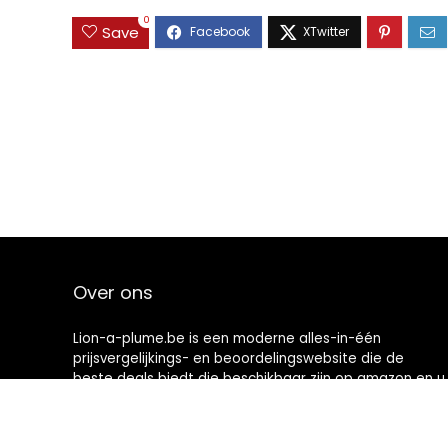
0
Save
Over ons
Lion-a-plume.be is een moderne alles-in-één
prijsvergelijkings- en beoordelingswebsite die de
beste deals biedt die beschikbaar zijn op amazon en u
op de hoogte houdt via de laatst toegevoegde blogs.
Alle afbeeldingen zijn auteursrechtelijk beschermd
door hun respectievelijke eigenaren. Alle geciteerde