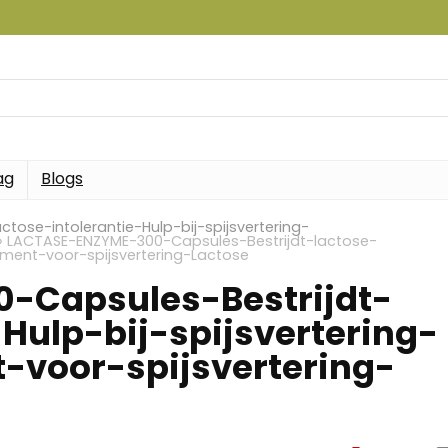
ag
Blogs
ose-intolerantie-Hulp-bij-spijsvertering-
»
LACTASE-ENZYME-300-Capsules-Bestrijdt-lactose-
lement-voor-spijsvertering-Lactose
-Capsules-Bestrijdt-
-Hulp-bij-spijsvertering-
voor-spijsvertering-