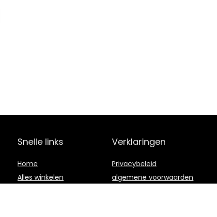
Snelle links
Verklaringen
Home
Privacybeleid
Alles winkelen
algemene voorwaarden
Blogs
Gelieerde
openbaarmaking
Onze webshops