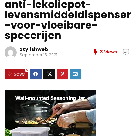
anti-lekoliepot-
levensmiddeldispenser
-voor-vloeibare-
specerijen
Stylishweb
3
Views
September 15, 2021
0
Save