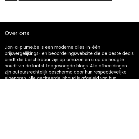
Over ons
Lion-a-plume.be is een moderne alles-in-één
prijsvergelijkings- en beoordelingswebsite die de beste deals
biedt die beschikbaar zijn op amazon en u op de hoogte
houdt via de laatst toegevoegde blogs. Alle afbeeldingen
zijn auteursrechtelijk beschermd door hun respectievelijke
eigenaren. Alle geciteerde inhoud is afgeleid van hun
respectievelijke bronnen.
Snelle links
Home
Alles winkelen