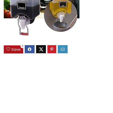
0
Save