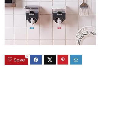
0
Save