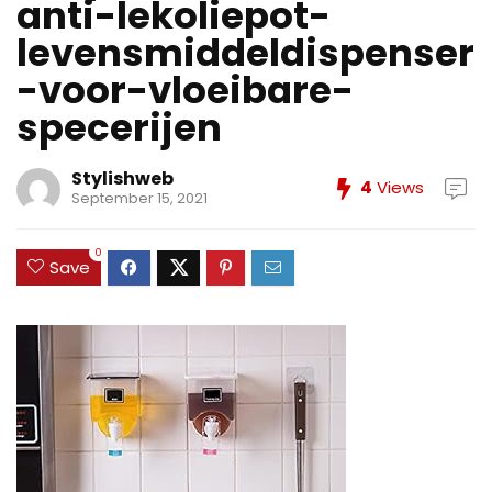
anti-lekoliepot-
levensmiddeldispenser
-voor-vloeibare-
specerijen
Stylishweb
4
Views
September 15, 2021
0
Save