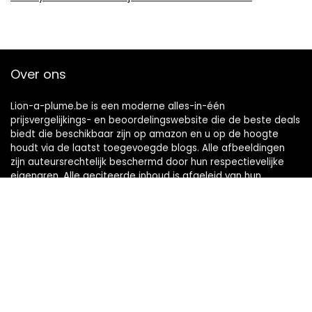
Over ons
Lion-a-plume.be is een moderne alles-in-één
prijsvergelijkings- en beoordelingswebsite die de beste deals
biedt die beschikbaar zijn op amazon en u op de hoogte
houdt via de laatst toegevoegde blogs. Alle afbeeldingen
zijn auteursrechtelijk beschermd door hun respectievelijke
eigenaren. Alle geciteerde inhoud is afgeleid van hun
respectievelijke bronnen.
Snelle links
Home
Alles winkelen