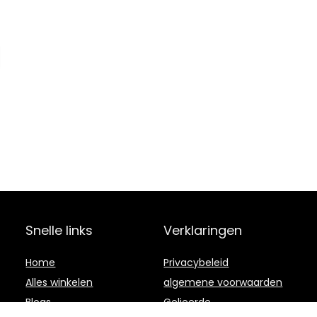
Snelle links
Verklaringen
Home
Privacybeleid
Alles winkelen
algemene voorwaarden
Blogs
Gelieerde
openbaarmaking