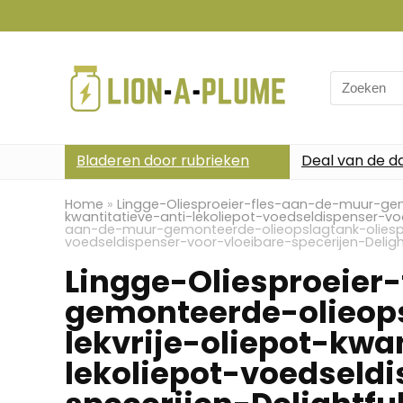
Search
for:
Bladeren door rubrieken
Deal van de d
Home
»
Lingge-Oliesproeier-fles-aan-de-muur-gemo
kwantitatieve-anti-lekoliepot-voedseldispenser-voo
aan-de-muur-gemonteerde-olieopslagtank-oliespuitf
voedseldispenser-voor-vloeibare-specerijen-Deligh
Lingge-Oliesproeier
gemonteerde-olieops
lekvrije-oliepot-kwa
lekoliepot-voedseld