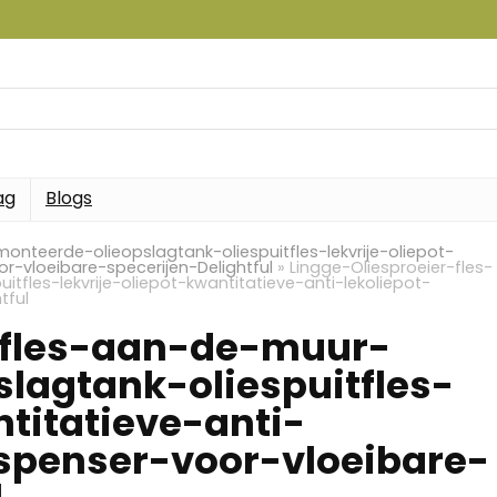
ag
Blogs
nteerde-olieopslagtank-oliespuitfles-lekvrije-oliepot-
r-vloeibare-specerijen-Delightful
»
Lingge-Oliesproeier-fles-
les-lekvrije-oliepot-kwantitatieve-anti-lekoliepot-
tful
-fles-aan-de-muur-
lagtank-oliespuitfles-
ntitatieve-anti-
ispenser-voor-vloeibare-