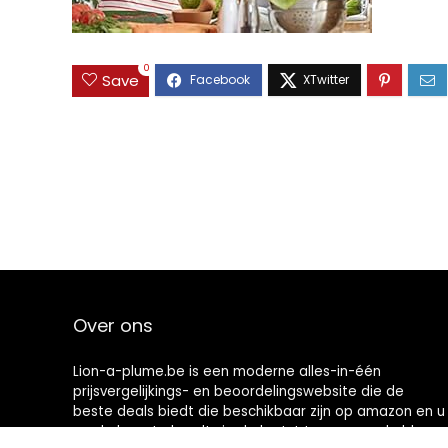
0
Save
Over ons
Lion-a-plume.be is een moderne alles-in-één
prijsvergelijkings- en beoordelingswebsite die de
beste deals biedt die beschikbaar zijn op amazon en u
op de hoogte houdt via de laatst toegevoegde blogs.