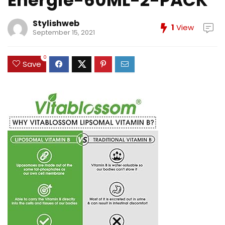
Energie-60ML-2-PACK
Stylishweb
1
View
September 15, 2021
0
Save