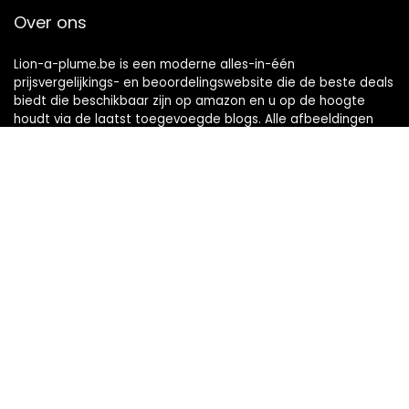
Over ons
Lion-a-plume.be is een moderne alles-in-één
prijsvergelijkings- en beoordelingswebsite die de beste deals
biedt die beschikbaar zijn op amazon en u op de hoogte
houdt via de laatst toegevoegde blogs. Alle afbeeldingen
zijn auteursrechtelijk beschermd door hun respectievelijke
eigenaren. Alle geciteerde inhoud is afgeleid van hun
respectievelijke bronnen.
Snelle links
Home
Alles winkelen
Blogs
Onze webshops
Adverteren