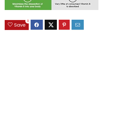
0
Save