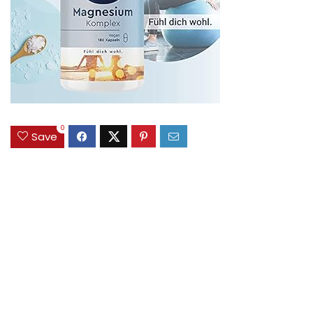
0
Save