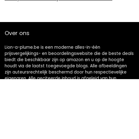
Over ons
Lion-a-plume.be is een moderne alles-in-één
prijsvergelijkings- en beoordelingswebsite die de beste deals
biedt die beschikbaar zijn op amazon en u op de hoogte
houdt via de laatst toegevoegde blogs. Alle afbeeldingen
zijn auteursrechtelijk beschermd door hun respectievelijke
eigenaren. Alle geciteerde inhoud is afgeleid van hun
respectievelijke bronnen.
Snelle links
Home
Alles winkelen