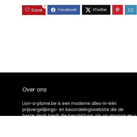
0
Save
Over ons
Lion-a-plume.be is een moderne alles-in-één
prijsvergelijkings- en beoordelingswebsite die de
beste deals biedt die beschikbaar zijn op amazon en u
op de hoogte houdt via de laatst toegevoegde blogs.
Alle afbeeldingen zijn auteursrechtelijk beschermd
door hun respectievelijke eigenaren. Alle geciteerde