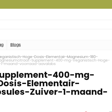
ag
Blogs
ganistisch-Hoge-Dosis-Elementair-Magnesium-180-
agnesiumcitraat-Supplement-400-mg-Veganistisch-Hoge-
r-1-maand-voorraad-aavalabs
Supplement-400-mg-
Dosis-Elementair-
sules-Zuiver-1-maand-