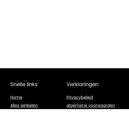
Snelle links
Verklaringen
Home
Privacybeleid
Alles winkelen
algemene voorwaarden
Blogs
Gelieerde
openbaarmaking
Onze webshops