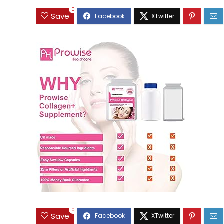
0
Save
0
Save