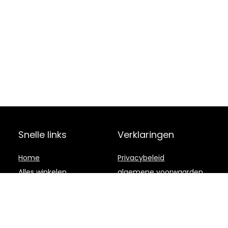
Snelle links
Verklaringen
Home
Privacybeleid
Alles winkelen
algemene voorwaarden
Blogs
Gelieerde
openbaarmaking
Onze webshops
Adverteren