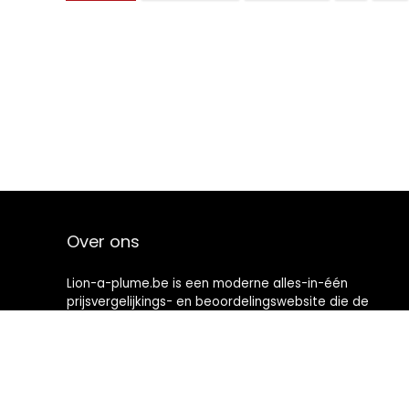
Over ons
Lion-a-plume.be is een moderne alles-in-één
prijsvergelijkings- en beoordelingswebsite die de
beste deals biedt die beschikbaar zijn op amazon en u
op de hoogte houdt via de laatst toegevoegde blogs.
Alle afbeeldingen zijn auteursrechtelijk beschermd
door hun respectievelijke eigenaren. Alle geciteerde
inhoud is afgeleid van hun respectievelijke bronnen.