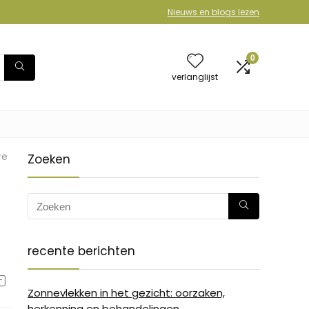
Nieuws en blogs lezen
0
verlanglijst
re
Zoeken
recente berichten
Zonnevlekken in het gezicht: oorzaken,
herkenning en behandelingen