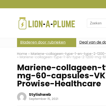
Search
for:
Bladeren door rubrieken
Deal van de d
Home
»
Mariene-collageen-type-1-en-type-2-120
»
Mariene-collageen-type-1-en-type-2-1200-mg-6
Mariene-collageen-t
mg-60-capsules-VK
Prowise-Healthcare
Stylishweb
September 15, 2021