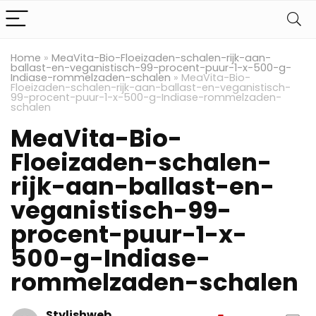
Home
»
MeaVita-Bio-Floeizaden-schalen-rijk-aan-
ballast-en-veganistisch-99-procent-puur-1-x-500-g-
Indiase-rommelzaden-schalen
»
MeaVita-Bio-
Floeizaden-schalen-rijk-aan-ballast-en-veganistisch-
99-procent-puur-1-x-500-g-Indiase-rommelzaden-
schalen
MeaVita-Bio-
Floeizaden-schalen-
rijk-aan-ballast-en-
veganistisch-99-
procent-puur-1-x-
500-g-Indiase-
rommelzaden-schalen
Stylishweb