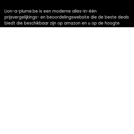
Lion-a-plume.be is een moderne alles-in-één
prijsvergelijkings- en beoordelingswebsite die de beste deals
biedt die beschikbaar zijn op amazon en u op de hoogte
houdt via de laatst toegevoegde blogs. Alle afbeeldingen
zijn auteursrechtelijk beschermd door hun respectievelijke
eigenaren. Alle geciteerde inhoud is afgeleid van hun
respectievelijke bronnen.
Snelle links
Home
Alles winkelen
Blogs
Onze webshops
Adverteren
Verklaringen