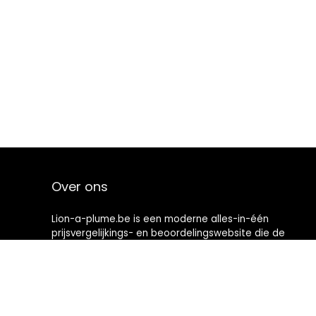
Over ons
Lion-a-plume.be is een moderne alles-in-één
prijsvergelijkings- en beoordelingswebsite die de
beste deals biedt die beschikbaar zijn op amazon en u
op de hoogte houdt via de laatst toegevoegde blogs.
Alle afbeeldingen zijn auteursrechtelijk beschermd
door hun respectievelijke eigenaren. Alle geciteerde
inhoud is afgeleid van hun respectievelijke bronnen.