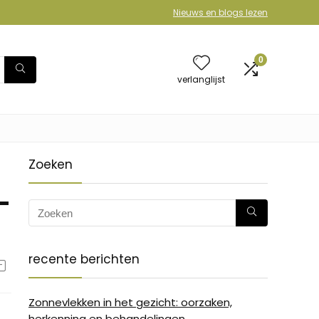
Nieuws en blogs lezen
0
verlanglijst
Zoeken
-
recente berichten
Zonnevlekken in het gezicht: oorzaken,
herkenning en behandelingen