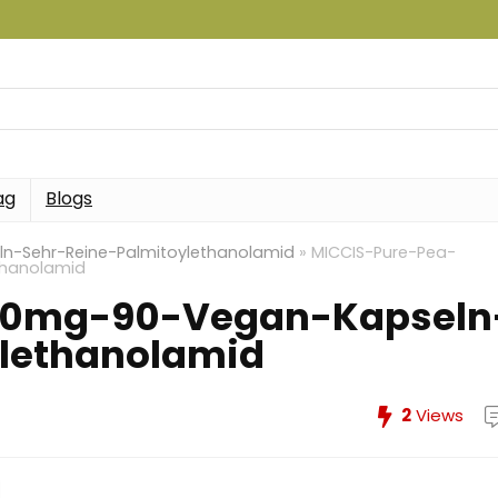
ag
Blogs
-Sehr-Reine-Palmitoylethanolamid
»
MICCIS-Pure-Pea-
thanolamid
00mg-90-Vegan-Kapseln
ylethanolamid
2
Views