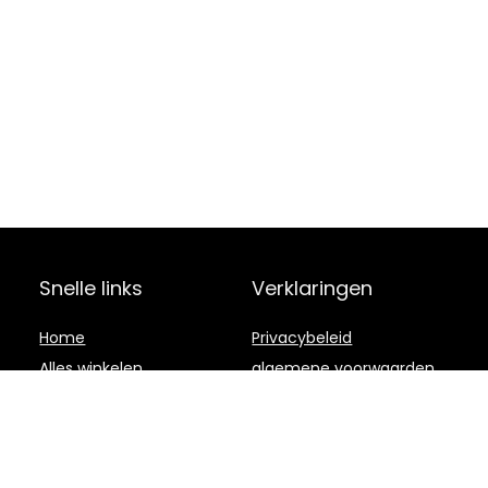
Snelle links
Verklaringen
Home
Privacybeleid
Alles winkelen
algemene voorwaarden
Blogs
Gelieerde
openbaarmaking
Onze webshops
Adverteren