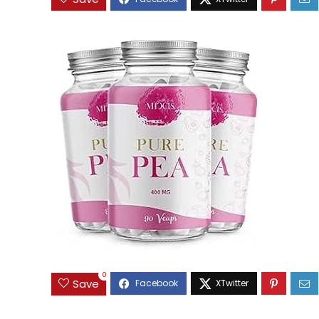
0
Save