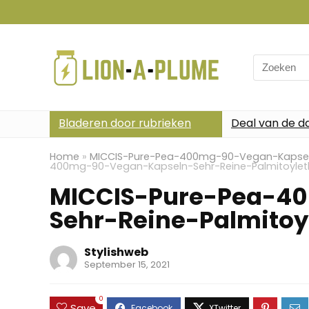
Search
for:
Bladeren door rubrieken
Deal van de d
Home
»
MICCIS-Pure-Pea-400mg-90-Vegan-Kapseln
400mg-90-Vegan-Kapseln-Sehr-Reine-Palmitoyle
MICCIS-Pure-Pea-4
Sehr-Reine-Palmito
Stylishweb
September 15, 2021
0
Save