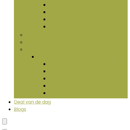
Multivitaminen
Vitamine B
Vitamine C
Vitamine D
Spijsverteringssupplementen
Multivitaminen and -mineralen
More
More
Chondroïtine and glucosamine
Collageen
Enzymen
Hyaluronan
LIpide
Deal van de dag
Blogs