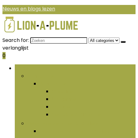
Nieuws en blogs lezen
Search for:
verlanglijst
0
Bladeren door rubrieken
Aminozuren
Aminozuren
Creatine
L-arginine
Taurine
Vertakte aminozuren
Essentiële vetzuren and olieën
Essentiële vetzuren and olieën