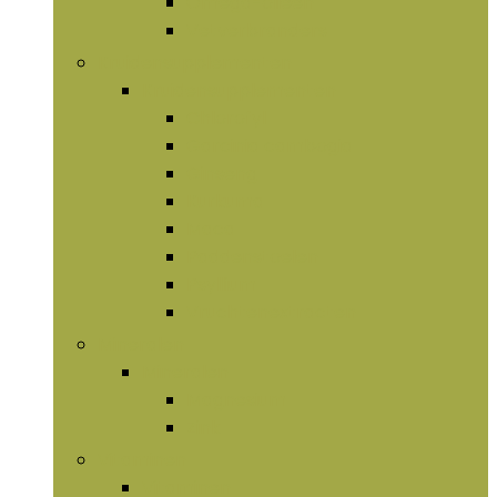
Omega-olieën
Vetverbranders
Kruidensupplementen
Kruidensupplementen
Chlorofyl
Garcinia cambogia
Ginseng
Kurkuma
Maca
Paddenstoelen
Psyllium
Vruchtenextracten
Mineralen
Mineralen
Magnesium
Zink
Vitaminen
Vitaminen