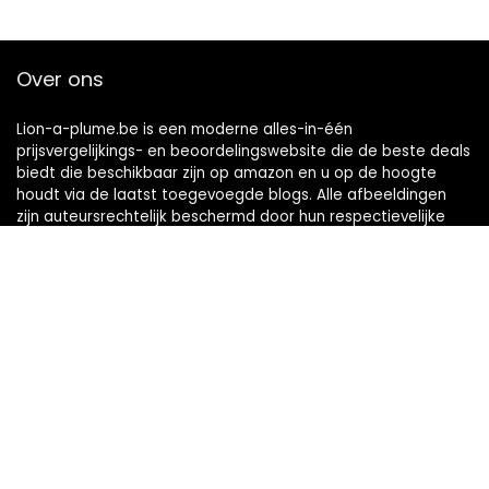
Over ons
Lion-a-plume.be is een moderne alles-in-één
prijsvergelijkings- en beoordelingswebsite die de beste deals
biedt die beschikbaar zijn op amazon en u op de hoogte
houdt via de laatst toegevoegde blogs. Alle afbeeldingen
zijn auteursrechtelijk beschermd door hun respectievelijke
eigenaren. Alle geciteerde inhoud is afgeleid van hun
respectievelijke bronnen.
Snelle links
Home
Alles winkelen
Blogs