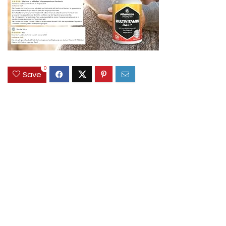
0
Save