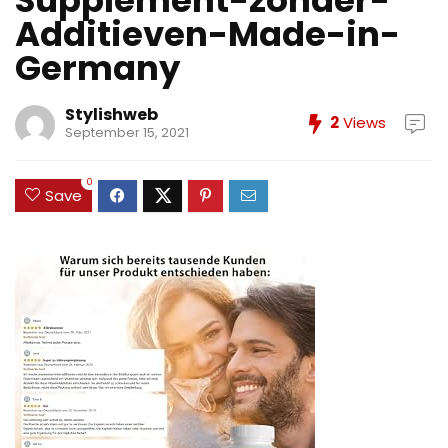
Supplement-zonder-
Additieven-Made-in-
Germany
Stylishweb
2
Views
September 15, 2021
0
Save