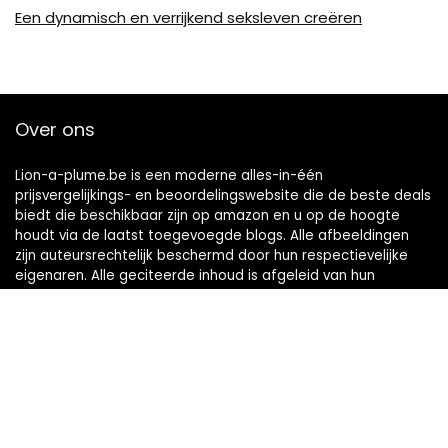
Een dynamisch en verrijkend seksleven creëren
Over ons
Lion-a-plume.be is een moderne alles-in-één
prijsvergelijkings- en beoordelingswebsite die de beste deals
biedt die beschikbaar zijn op amazon en u op de hoogte
houdt via de laatst toegevoegde blogs. Alle afbeeldingen
zijn auteursrechtelijk beschermd door hun respectievelijke
eigenaren. Alle geciteerde inhoud is afgeleid van hun
respectievelijke bronnen.
Snelle links
Home