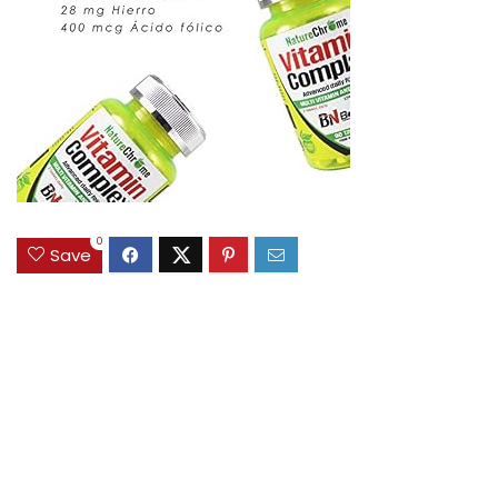
0
Save