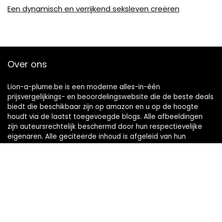
Een dynamisch en verrijkend seksleven creëren
Over ons
Lion-a-plume.be is een moderne alles-in-één
prijsvergelijkings- en beoordelingswebsite die de beste deals
biedt die beschikbaar zijn op amazon en u op de hoogte
houdt via de laatst toegevoegde blogs. Alle afbeeldingen
zijn auteursrechtelijk beschermd door hun respectievelijke
eigenaren. Alle geciteerde inhoud is afgeleid van hun
respectievelijke bronnen.
Snelle links
Home