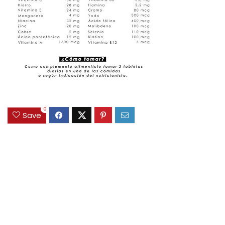
0
Save