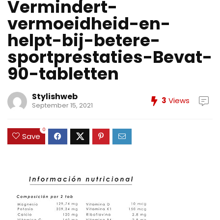
Vermindert-
vermoeidheid-en-
helpt-bij-betere-
sportprestaties-Bevat-
90-tabletten
Stylishweb
3
Views
September 15, 2021
0
Save