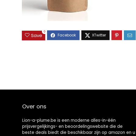
0
Save
Over ons
Lion-a-plume.be is een moderne alles-in-één
prijsvergelijkings- en beoordelingswebsite die de
beste deals biedt die beschikbaar zijn op amazon en u