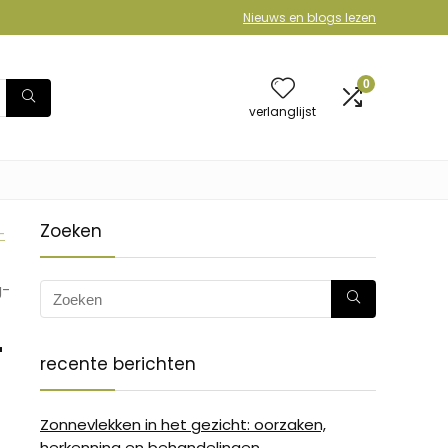
Nieuws en blogs lezen
0
verlanglijst
Zoeken
-
g-
-
recente berichten
Zonnevlekken in het gezicht: oorzaken,
herkenning en behandelingen