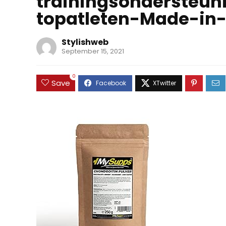
trainingsondersteun
topatleten-Made-i
Stylishweb
September 15, 2021
0
Save