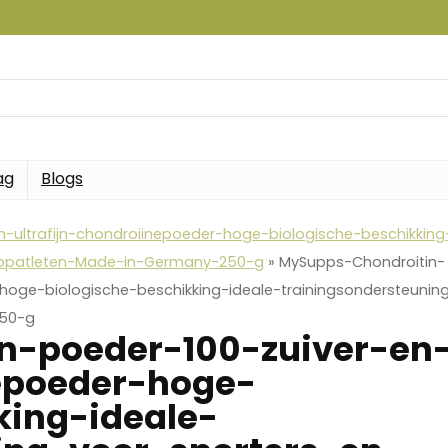
ag
Blogs
-ultrafijn-chondroiinepoeder-hoge-biologische-beschikking
-topatleten-Made-in-Germany-250-g
»
MySupps-Chondroitin-
-hoge-biologische-beschikking-ideale-trainingsondersteunin
250-g
n-poeder-100-zuiver-en
nepoeder-hoge-
king-ideale-