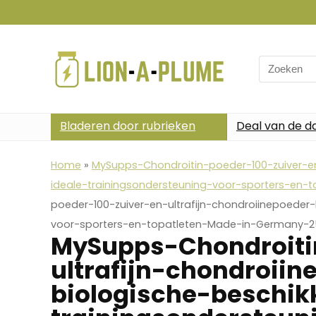
Search
for:
Bladeren door rubrieken
Deal van de d
Home
»
MySupps-Chondroitin-poeder-100-zuiver-en
ideale-trainingsondersteuning-voor-sporters-en
poeder-100-zuiver-en-ultrafijn-chondroiinepoeder
voor-sporters-en-topatleten-Made-in-Germany-
MySupps-Chondroiti
ultrafijn-chondroii
biologische-beschik