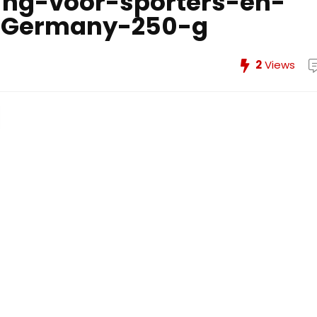
ing-voor-sporters-en-
n-Germany-250-g
2
Views