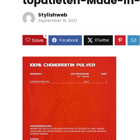
topatleten-Made-i
Stylishweb
September 15, 2021
0
Save