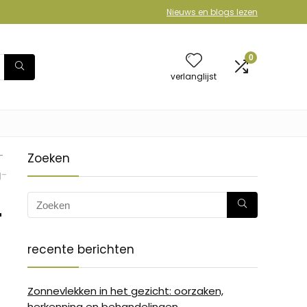
Nieuws en blogs lezen
0
verlanglijst
-
Zoeken
g-
-
recente berichten
Zonnevlekken in het gezicht: oorzaken,
herkenning en behandelingen