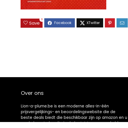
0
Save
Over ons
Lion-a-plume.be is een moderne alles-in-één
prijsvergelijkings- en beoordelingswebsite die de
beste deals biedt die beschikbaar zijn op amazon en u
op de hoogte houdt via de laatst toegevoegde blogs.