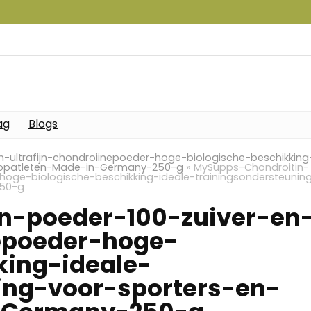
ag
Blogs
-ultrafijn-chondroiinepoeder-hoge-biologische-beschikking
-topatleten-Made-in-Germany-250-g
»
MySupps-Chondroitin-
-hoge-biologische-beschikking-ideale-trainingsondersteunin
250-g
n-poeder-100-zuiver-en
nepoeder-hoge-
king-ideale-
ing-voor-sporters-en-