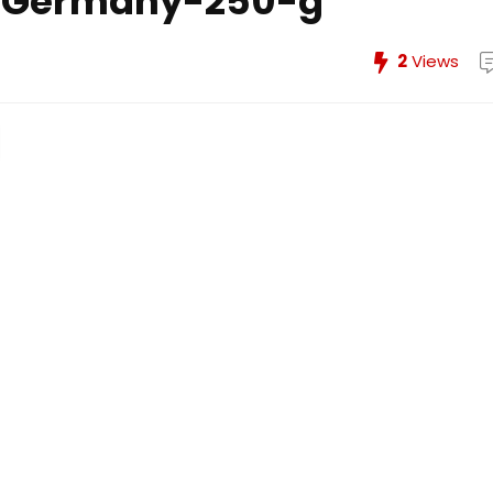
n-Germany-250-g
2
Views