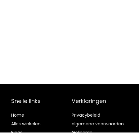
Snelle links
Verklaringen
Home
Privacybeleid
Alles winkelen
algemene voorwaarden
Blogs
Gelieerde
openbaarmaking