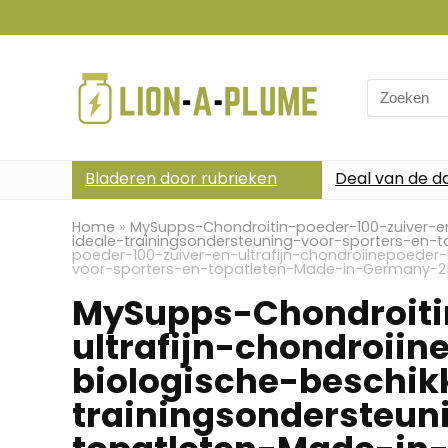
Search
for:
Bladeren door rubrieken
Deal van de d
Home
»
MySupps-Chondroitin-poeder-100-zuiver-en
ideale-trainingsondersteuning-voor-sporters-en
poeder-100-zuiver-en-ultrafijn-chondroiinepoeder
voor-sporters-en-topatleten-Made-in-Germany-
MySupps-Chondroiti
ultrafijn-chondroii
biologische-beschik
trainingsondersteun