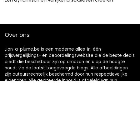
Over ons
Lion-a-plume.be is een moderne alles-in-één
prijsvergelijkings- en beoordelingswebsite die de beste deals
biedt die beschikbaar zijn op amazon en u op de hoogte
houdt via de laatst toegevoegde blogs. Alle afbeeldingen
zijn auteursrechtelijk beschermd door hun respectievelijke
eigenaren. Alle geciteerde inhoud is afgeleid van hun
respectievelijke bronnen.
Snelle links
Home
Alles winkelen