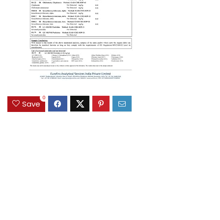
0
Save