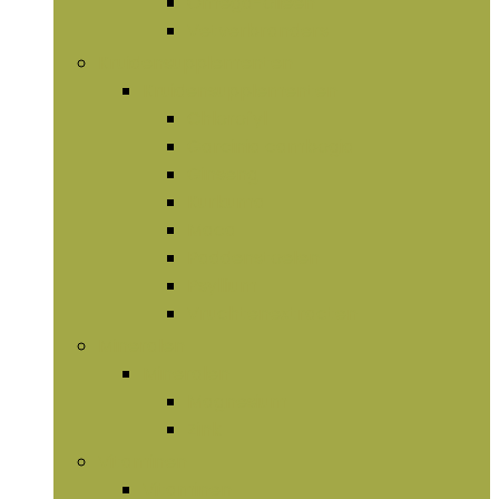
Omega-olieën
Vetverbranders
Kruidensupplementen
Kruidensupplementen
Chlorofyl
Garcinia cambogia
Ginseng
Kurkuma
Maca
Paddenstoelen
Psyllium
Vruchtenextracten
Mineralen
Mineralen
Magnesium
Zink
Vitaminen
Vitaminen