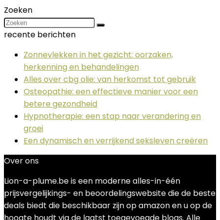
Zoeken
recente berichten
Zonnevlekken in het gezicht: oorzaken,
herkenning en behandelingen
Alles over cbg olie: van herkomst tot gebruik
Osteopathie: een effectieve manier voor een
betere gezondheid
Hypnotherapie: een stap naar verandering en
groei
Een dynamisch en verrijkend seksleven creëren
Over ons
Lion-a-plume.be is een moderne alles-in-één
prijsvergelijkings- en beoordelingswebsite die de beste
deals biedt die beschikbaar zijn op amazon en u op de
hoogte houdt via de laatst toegevoegde blogs. Alle