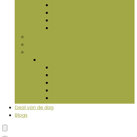
Multivitaminen
Vitamine B
Vitamine C
Vitamine D
Spijsverteringssupplementen
Multivitaminen and -mineralen
More
More
Chondroïtine and glucosamine
Collageen
Enzymen
Hyaluronan
LIpide
Deal van de dag
Blogs