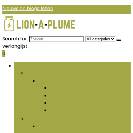
Nieuws en blogs lezen
Search for:
verlanglijst
0
Bladeren door rubrieken
Aminozuren
Aminozuren
Creatine
L-arginine
Taurine
Vertakte aminozuren
Essentiële vetzuren and olieën
Essentiële vetzuren and olieën