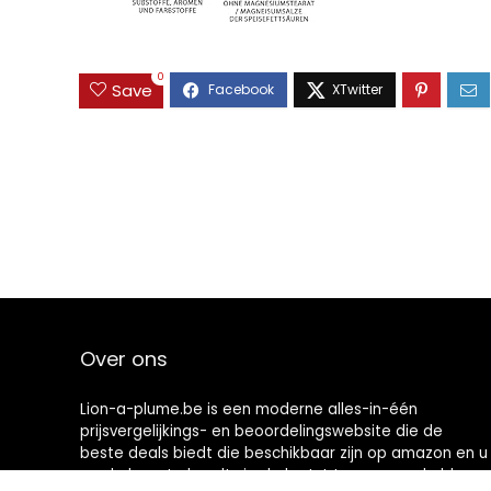
0
Save
Over ons
Lion-a-plume.be is een moderne alles-in-één
prijsvergelijkings- en beoordelingswebsite die de
beste deals biedt die beschikbaar zijn op amazon en u
op de hoogte houdt via de laatst toegevoegde blogs.