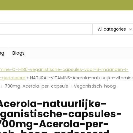
All categories
ag
Blogs
tamine-C-I-180-veganistische-capsules-voor-6-maanden-I-
g-gedoseerd
»
NATURAL-VITAMINS-Acerola-natuurlijke-vitamin
-I-700mg-Acerola-per-capsule-I-Veganistisch-hoog-
cerola-natuurlijke-
ganistische-capsules-
700mg-Acerola-per-