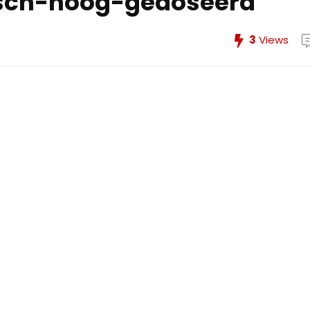
isch-hoog-gedoseerd
3
Views