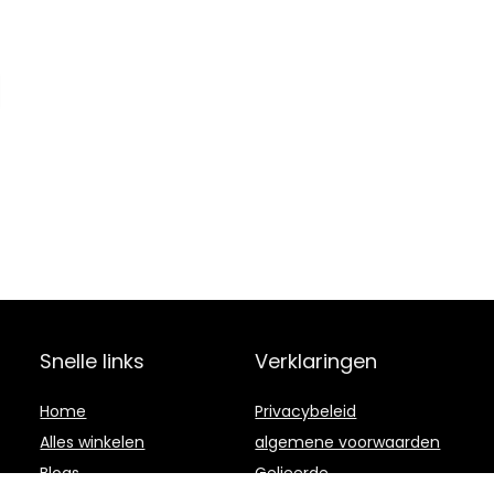
Snelle links
Verklaringen
Home
Privacybeleid
Alles winkelen
algemene voorwaarden
Blogs
Gelieerde
openbaarmaking