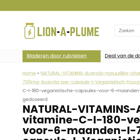
Search
for:
Bladeren door rubrieken
Deal van de d
Home
»
NATURAL-VITAMINS-Acerola-natuurlijke-vi
700mg-Acerola-per-capsule-I-Veganistisch-hoo
C-I-180-veganistische-capsules-voor-6-maanden
gedoseerd
NATURAL-VITAMINS-A
vitamine-C-I-180-ve
voor-6-maanden-I-