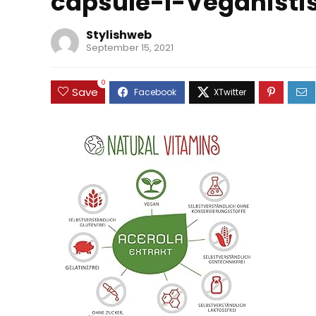
capsule-I-Veganist
Stylishweb
September 15, 2021
0
Save