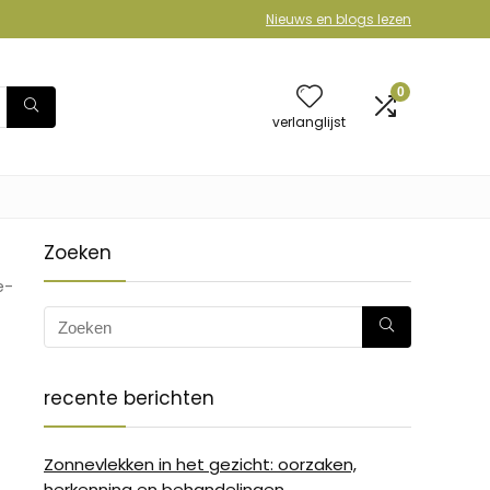
Nieuws en blogs lezen
0
verlanglijst
Zoeken
e-
recente berichten
Zonnevlekken in het gezicht: oorzaken,
herkenning en behandelingen