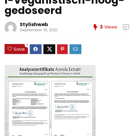
I-Veganistisch-hoog-
gedoseerd
Stylishweb
3
Views
September 15, 2021
0
Save