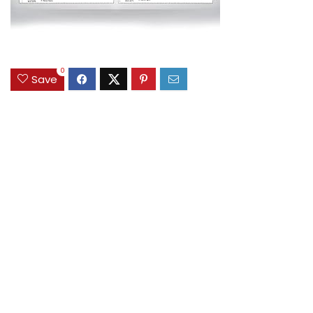
0
Save