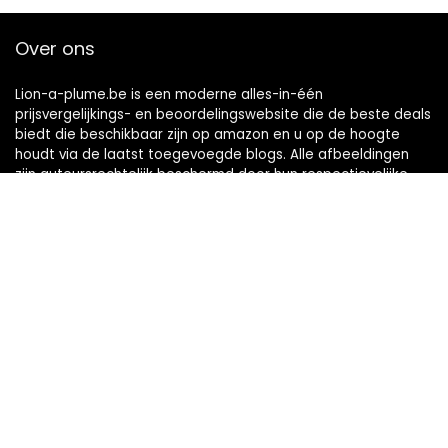
Over ons
Lion-a-plume.be is een moderne alles-in-één
prijsvergelijkings- en beoordelingswebsite die de beste deals
biedt die beschikbaar zijn op amazon en u op de hoogte
houdt via de laatst toegevoegde blogs. Alle afbeeldingen
zijn auteursrechtelijk beschermd door hun respectievelijke
eigenaren. Alle geciteerde inhoud is afgeleid van hun
respectievelijke bronnen.
Snelle links
Home
Alles winkelen
Blogs
Onze webshops