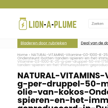
Search
for:
Bladeren door rubrieken
Deal van de d
Home
»
NATURAL-VITAMINS-Vitamine-D3-1000-IE-25
Ondersteunt-botten-tanden-spieren-en-het-imm
Vitamine-D3-1000-IE-25-g-per-druppel-50-ml-175
tanden-spieren-en-het-immunsysteem-geproduce
NATURAL-VITAMINS-V
g-per-druppel-50-m
olie-van-kokos-Ond
spieren-en-het-im