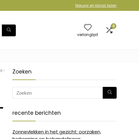
Nieuws en blogs lezen
0
verlanglijst
s-
Zoeken
-
recente berichten
-
Zonnevlekken in het gezicht: oorzaken,
herkenning en behandelingen