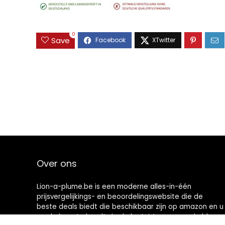
0
Save
Over ons
Lion-a-plume.be is een moderne alles-in-één
prijsvergelijkings- en beoordelingswebsite die de
beste deals biedt die beschikbaar zijn op amazon en u
op de hoogte houdt via de laatst toegevoegde blogs.