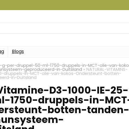
ag
Blogs
-g-per-druppel-50-ml-1750-druppels-in-MCT-olie-van-koko
unsysteem-geproduceerd-in-Duitsland
»
NATURAL-VITAMINS-
0-druppels-in-MCT-olie-van-kokos-Ondersteunt-botten-
erd-in-Duitsland
itamine-D3-1000-IE-25-
l-1750-druppels-in-MCT
ersteunt-botten-tanden
munsysteem-