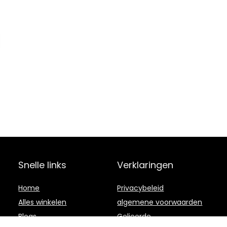
Snelle links
Verklaringen
Home
Privacybeleid
Alles winkelen
algemene voorwaarden
Blogs
Gelieerde
openbaarmaking