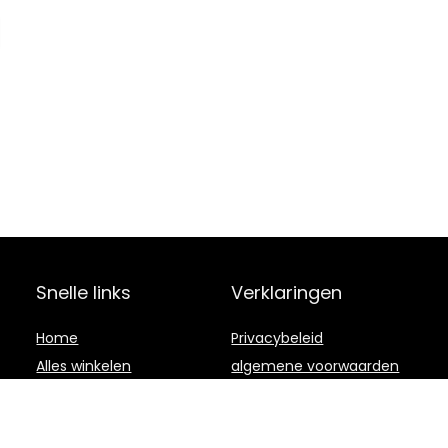
Snelle links
Verklaringen
Home
Privacybeleid
Alles winkelen
algemene voorwaarden
Blogs
Gelieerde
openbaarmaking
Onze webshops