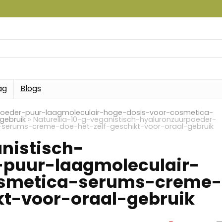
ag
Blogs
urpoeder-puur-laagmoleculair-hoge-dosis-voor-cosmetica-
gebruik
»
Naturellia-10-g-veganistisch-hyaluronzuurpoeder-
serums-creme-doe-het-zelf-geschikt-voor-oraal-gebruik
nistisch-
-puur-laagmoleculair-
osmetica-serums-creme-
kt-voor-oraal-gebruik