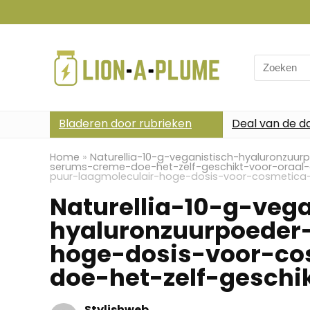
Search
for:
Bladeren door rubrieken
Deal van de d
Home
»
Naturellia-10-g-veganistisch-hyaluronzu
serums-creme-doe-het-zelf-geschikt-voor-oraal-
puur-laagmoleculair-hoge-dosis-voor-cosmetica-
Naturellia-10-g-vega
hyaluronzuurpoeder
hoge-dosis-voor-c
doe-het-zelf-geschi
Stylishweb