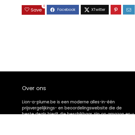
0
Save
Over ons
Lion-a-plume.be is een moderne alles-in-één
prijsvergelijkings- en beoordelingswebsite die de
beste deals biedt die beschikbaar zijn op amazon en u
op de hoogte houdt via de laatst toegevoegde blogs.
Alle afbeeldingen zijn auteursrechtelijk beschermd
door hun respectievelijke eigenaren. Alle geciteerde