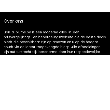
Over ons
Lion-a-plume.be is een moderne alles-in-één
prijsvergelijkings- en beoordelingswebsite die de beste deals
biedt die beschikbaar zijn op amazon en u op de hoogte
houdt via de laatst toegevoegde blogs. Alle afbeeldingen
zijn auteursrechtelijk beschermd door hun respectievelijke
eigenaren. Alle geciteerde inhoud is afgeleid van hun
respectievelijke bronnen.
Snelle links
Home
Alles winkelen
Blogs