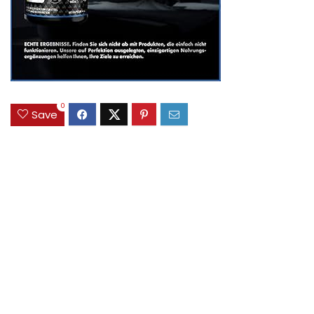
0
Save