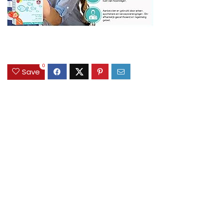
0
Save