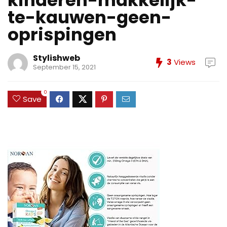
kinderen-makkelijk-
te-kauwen-geen-
oprispingen
Stylishweb
3
Views
September 15, 2021
0
Save