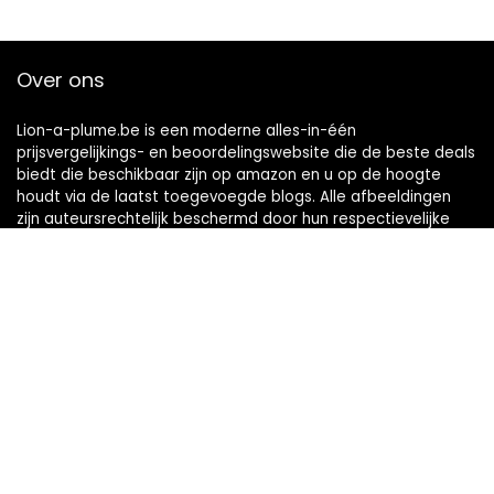
Over ons
Lion-a-plume.be is een moderne alles-in-één
prijsvergelijkings- en beoordelingswebsite die de beste deals
biedt die beschikbaar zijn op amazon en u op de hoogte
houdt via de laatst toegevoegde blogs. Alle afbeeldingen
zijn auteursrechtelijk beschermd door hun respectievelijke
eigenaren. Alle geciteerde inhoud is afgeleid van hun
respectievelijke bronnen.
Snelle links
Home
Alles winkelen
Blogs