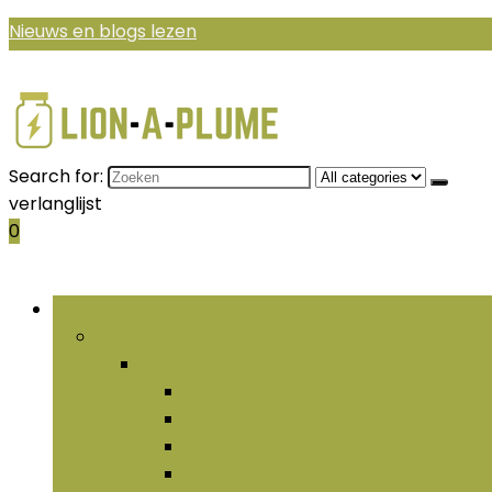
Nieuws en blogs lezen
Search for:
verlanglijst
0
Bladeren door rubrieken
Aminozuren
Aminozuren
Creatine
L-arginine
Taurine
Vertakte aminozuren