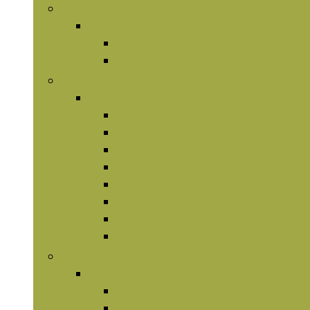
Essentiële vetzuren and olieën
Essentiële vetzuren and olieën
Omega-olieën
Vetverbranders
Kruidensupplementen
Kruidensupplementen
Chlorofyl
Garcinia cambogia
Ginseng
Kurkuma
Maca
Paddenstoelen
Psyllium
Vruchtenextracten
Mineralen
Mineralen
Magnesium
Zink