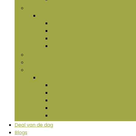
Vitaminen
Vitaminen
Multivitaminen
Vitamine B
Vitamine C
Vitamine D
Spijsverteringssupplementen
Multivitaminen and -mineralen
More
More
Chondroïtine and glucosamine
Collageen
Enzymen
Hyaluronan
LIpide
Deal van de dag
Blogs