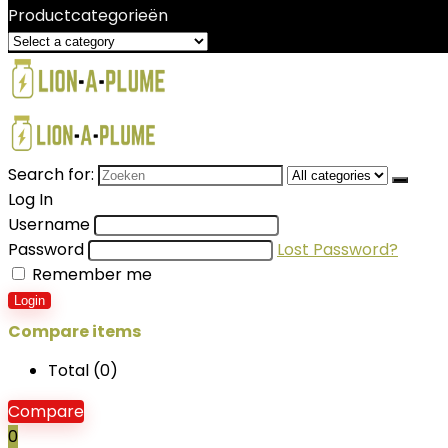
Productcategorieën
Search for:
Log In
Username
Password
Lost Password?
Remember me
Login
Compare items
Total (
0
)
Compare
0