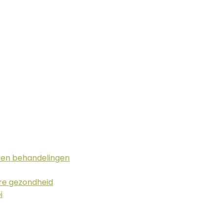
g en behandelingen
ere gezondheid
i