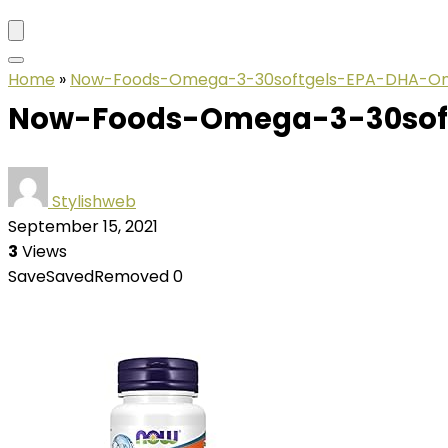
Home
»
Now-Foods-Omega-3-30softgels-EPA-DHA-O
Now-Foods-Omega-3-30sof
Stylishweb
September 15, 2021
3
Views
Save
Saved
Removed
0