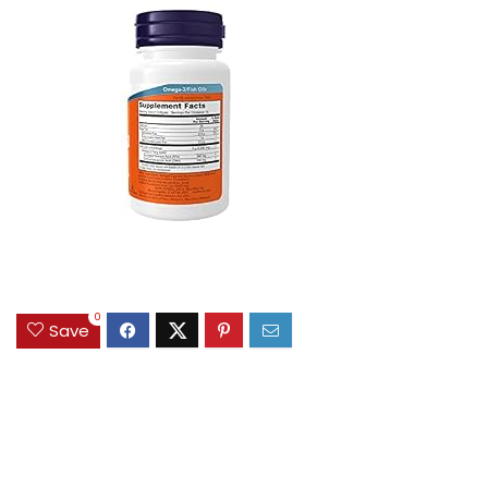
0
Save