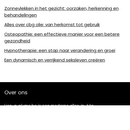
Zonnevlekken in het gezicht: oorzaken, herkenning en
behandelingen
Alles over cbg olie: van herkomst tot gebruik
Osteopathie: een effectieve manier voor een betere
gezondheid
Hypnotherapie: een stap naar verandering en groei
Een dynamisch en verrijkend seksleven creëren
Over ons
Lion-a-plume.be is een moderne alles-in-één
prijsvergelijkings- en beoordelingswebsite die de beste deals
biedt die beschikbaar zijn op amazon en u op de hoogte
houdt via de laatst toegevoegde blogs. Alle afbeeldingen
zijn auteursrechtelijk beschermd door hun respectievelijke