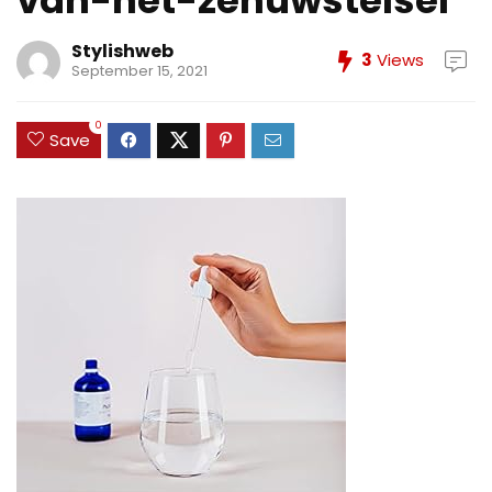
van-het-zenuwstelsel
Stylishweb
3
Views
September 15, 2021
0
Save