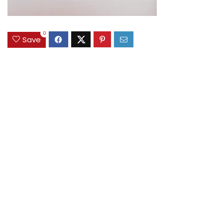
0
Save