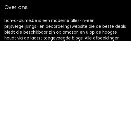
Over ons
Lion-a-plume.be is een moderne alles-in-één
prijsvergelijkings- en beoordelingswebsite die de beste deals
biedt die beschikbaar zijn op amazon en u op de hoogte
houdt via de laatst toegevoegde blogs. Alle afbeeldingen
zijn auteursrechtelijk beschermd door hun respectievelijke
eigenaren. Alle geciteerde inhoud is afgeleid van hun
respectievelijke bronnen.
Snelle links
Home
Alles winkelen
Blogs
Onze webshops
Adverteren