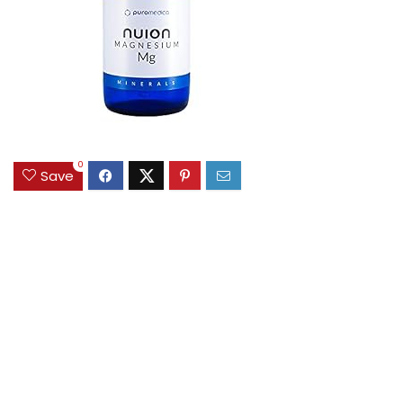
0
Save