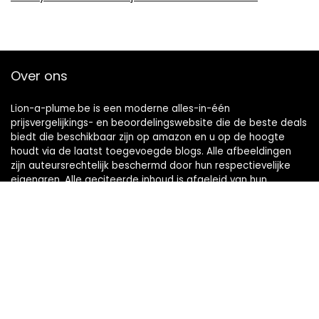
Over ons
Lion-a-plume.be is een moderne alles-in-één
prijsvergelijkings- en beoordelingswebsite die de beste deals
biedt die beschikbaar zijn op amazon en u op de hoogte
houdt via de laatst toegevoegde blogs. Alle afbeeldingen
zijn auteursrechtelijk beschermd door hun respectievelijke
eigenaren. Alle geciteerde inhoud is afgeleid van hun
respectievelijke bronnen.
Snelle links
Home
Alles winkelen