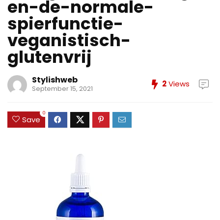
en-de-normale-
spierfunctie-
veganistisch-
glutenvrij
Stylishweb
2
Views
September 15, 2021
0
Save