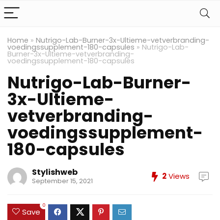
Home
»
Nutrigo-Lab-Burner-3x-Ultieme-vetverbranding-
voedingssupplement-180-capsules
»
Nutrigo-Lab-
Burner-3x-Ultieme-vetverbranding-
voedingssupplement-180-capsules
Nutrigo-Lab-Burner-
3x-Ultieme-
vetverbranding-
voedingssupplement-
180-capsules
Stylishweb
2
Views
September 15, 2021
0
Save