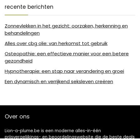
recente berichten
Zonnevlekken in het gezicht: oorzaken, herkenning en
behandelingen
Alles over cbg olie: van herkomst tot gebruik
Osteopathie: een effectieve manier voor een betere
gezondheid
Hypnotherapie: een stap naar verandering en groei
Een dynamisch en verrijkend seksleven creëren
Over ons
Lion-a-plume.be is een moderne alles-in-één
prijsvergelijkings- en beoordelingswebsite die de beste deals