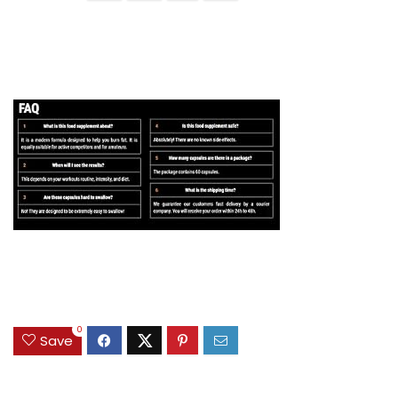
0
Save