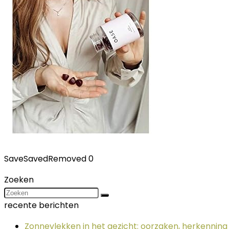
Save
Saved
Removed
0
Zoeken
recente berichten
Zonnevlekken in het gezicht: oorzaken, herkennin