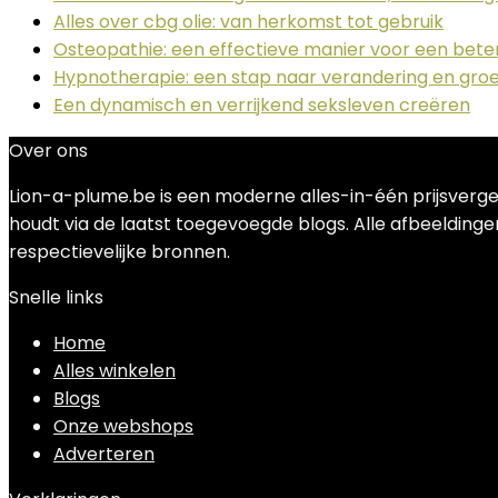
Alles over cbg olie: van herkomst tot gebruik
Osteopathie: een effectieve manier voor een bet
Hypnotherapie: een stap naar verandering en groe
Een dynamisch en verrijkend seksleven creëren
Over ons
Lion-a-plume.be is een moderne alles-in-één prijsverge
houdt via de laatst toegevoegde blogs. Alle afbeeldingen
respectievelijke bronnen.
Snelle links
Home
Alles winkelen
Blogs
Onze webshops
Adverteren