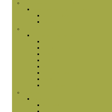
Essentiële vetzuren and olieën
Essentiële vetzuren and olieën
Omega-olieën
Vetverbranders
Kruidensupplementen
Kruidensupplementen
Chlorofyl
Garcinia cambogia
Ginseng
Kurkuma
Maca
Paddenstoelen
Psyllium
Vruchtenextracten
Mineralen
Mineralen
Magnesium
Zink