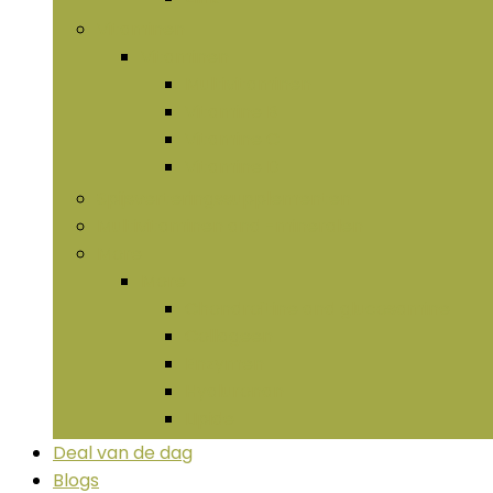
Vitaminen
Vitaminen
Multivitaminen
Vitamine B
Vitamine C
Vitamine D
Spijsverteringssupplementen
Multivitaminen and -mineralen
More
More
Chondroïtine and glucosamine
Collageen
Enzymen
Hyaluronan
LIpide
Deal van de dag
Blogs