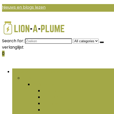
Nieuws en blogs lezen
Search for:
verlanglijst
0
Bladeren door rubrieken
Aminozuren
Aminozuren
Creatine
L-arginine
Taurine
Vertakte aminozuren