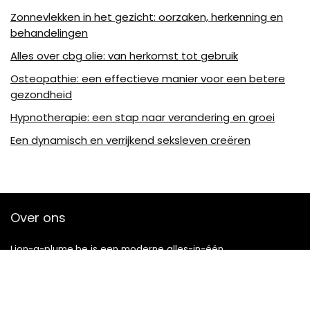
Zonnevlekken in het gezicht: oorzaken, herkenning en
behandelingen
Alles over cbg olie: van herkomst tot gebruik
Osteopathie: een effectieve manier voor een betere
gezondheid
Hypnotherapie: een stap naar verandering en groei
Een dynamisch en verrijkend seksleven creëren
Over ons
Lion-a-plume.be is een moderne alles-in-één
prijsvergelijkings- en beoordelingswebsite die de beste deals
biedt die beschikbaar zijn op amazon en u op de hoogte
houdt via de laatst toegevoegde blogs. Alle afbeeldingen
zijn auteursrechtelijk beschermd door hun respectievelijke