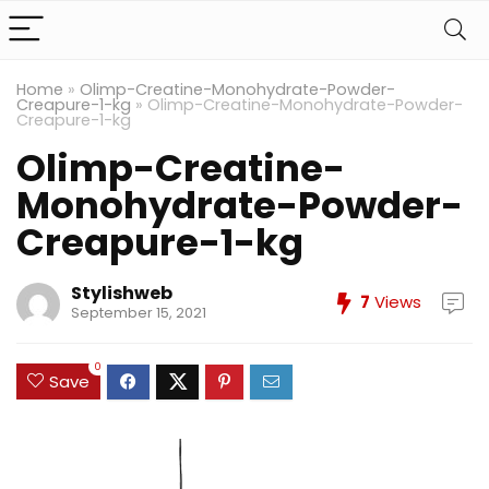
Home
»
Olimp-Creatine-Monohydrate-Powder-
Creapure-1-kg
»
Olimp-Creatine-Monohydrate-Powder-
Creapure-1-kg
Olimp-Creatine-
Monohydrate-Powder-
Creapure-1-kg
Stylishweb
7
Views
September 15, 2021
0
Save