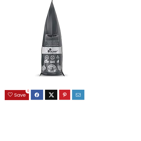
0
Save